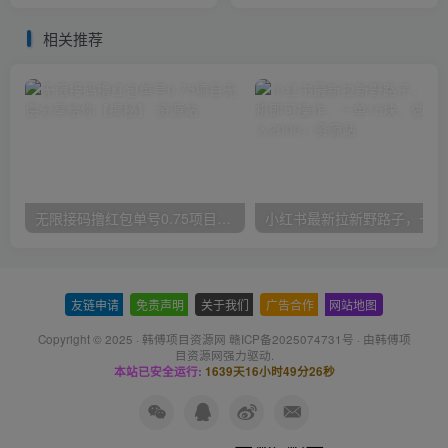
【揭秘】
机就可以操作【揭秘】
相关推荐
无限接码撸红包单号0.75项目无偿分享给你【揭秘】
小红
友链申请
-
免责声明
-
关于我们
-
广告合作
-
网站地图
Copyright © 2025 ·
韩傅项目资源网 赣ICP备2025074731号
· 由
韩傅项
目资源网
强力驱动.
本站已安全运行:
1639天16小时49分27秒