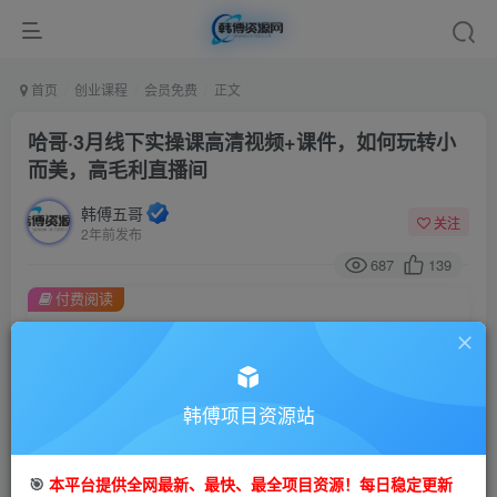
首页
创业课程
会员免费
正文
哈哥·3月线下实操课高清视频+课件，如何玩转小
而美，高毛利直播间
韩傅五哥
关注
2年前发布
687
139
付费阅读
哈哥·3月线下实操课高清视频+课件，如何玩转小而美，高毛利直播间
此内容为付费阅读，请付费后查看
9.9
99
金币
韩傅项目资源站
金币
免费
会员
🎯
本平台提供全网最新、最快、最全项目资源！每日稳定更新
立即购买