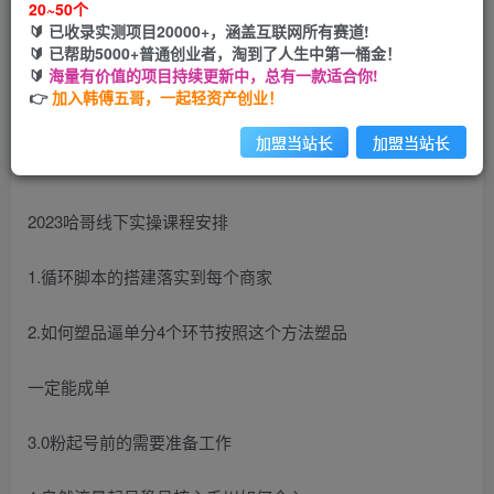
20~50个
🔰 已收录实测项目20000+，涵盖互联网所有赛道!
您当前未登录！建议登陆后购买，可保存购买订单
🔰 已帮助5000+普通创业者，淘到了人生中第一桶金！
🔰
海量有价值的项目持续更新中，总有一款适合你!
👉
加入韩傅五哥，一起轻资产创业！
加盟当站长
加盟当站长
2023哈哥线下实操课程安排
1.循环脚本的搭建落实到每个商家
2.如何塑品逼单分4个环节按照这个方法塑品
一定能成单
3.0粉起号前的需要准备工作