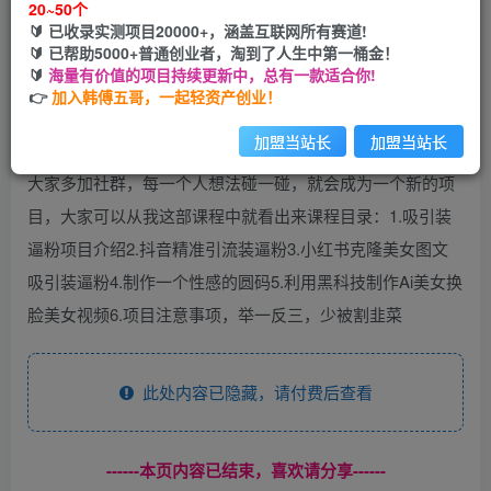
20~50个
🔰 已收录实测项目20000+，涵盖互联网所有赛道!
您当前未登录！建议登陆后购买，可保存购买订单
🔰 已帮助5000+普通创业者，淘到了人生中第一桶金！
🔰
海量有价值的项目持续更新中，总有一款适合你!
👉
加入韩傅五哥，一起轻资产创业！
加盟当站长
加盟当站长
加入更多的社群的好处，在这部教程体现的淋漓尽致，建议
大家多加社群，每一个人想法碰一碰，就会成为一个新的项
目，大家可以从我这部课程中就看出来课程目录：1.吸引装
逼粉项目介绍2.抖音精准引流装逼粉3.小红书克隆美女图文
吸引装逼粉4.制作一个性感的圆码5.利用黑科技制作Ai美女换
脸美女视频6.项目注意事项，举一反三，少被割韭菜
此处内容已隐藏，请付费后查看
------本页内容已结束，喜欢请分享------