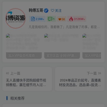
韩傅五哥
关注
2.9W+
1
3126W+
56
凡是我相信的，我都做了；凡是我做了的事，都是全身心地投入去做的
加入VIP会员代理商，享90%的推广提成，免费学习多种网上创业课程，菜鸟秒变大神！
官方正品 全网VIP课程 无损下载~
上一篇
下一篇
无人直播快手团购超细节视
2024单品正价起号，直播素
频教程，赢在细节月入过万
材投流选品，选品课+投流课
真不是梦！
+素材课+卡首屏（100节
课）
相关推荐