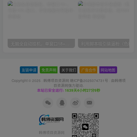
无脑全自动挂机，单窗口18+，可挂100+窗口，手机电脑均可操作
利用
友链申请
-
免责声明
-
关于我们
-
广告合作
-
网站地图
Copyright © 2025 ·
韩傅项目资源网 赣ICP备2025074731号
· 由
韩傅项
目资源网
强力驱动.
本站已安全运行:
1639天4小时27分10秒
韩傅项目资源网