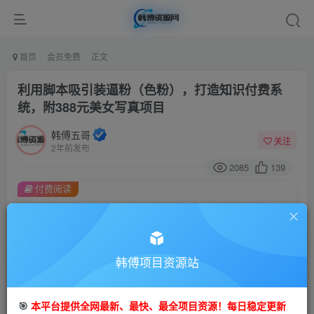
首页
会员免费
正文
利用脚本吸引装逼粉（色粉），打造知识付费系
统，附388元美女写真项目
韩傅五哥
关注
2年前发布
2085
139
付费阅读
利用脚本吸引装逼粉（色粉），打造知识付费系统，附388元美女写真项目
此内容为付费阅读，请付费后查看
9.9
99
金币
韩傅项目资源站
金币
免费
会员
🎯
本平台提供全网最新、最快、最全项目资源！每日稳定更新
立即购买