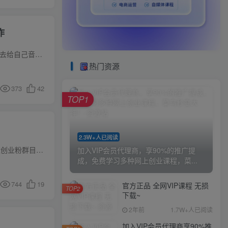
作
最新QQ音乐人计单机月收益5000+！可放大操作原理就是刷音乐人歌单的播放量，我们只需要用大量小号去给自己音乐人歌单刷播放次数就行，1W播放量等50~100左右！每天挂机10~12小时，无人值守，第二...
热门资源
373
42
TOP1
2.3W+人已阅读
抖音10月最新引流创业粉，图片+音频+数字人=视频，轻松制作创业类视频，一天轻松加满一个500人精准创业粉群目前大家对于抖音的创业粉引流还是存在一个很大的误区的，例如：去发那种：项目拆解、...
加入VIP会员代理商，享90%的推广提
成，免费学习多种网上创业课程，菜...
744
19
官方正品 全网VIP课程 无损
TOP2
下载~
2年前
1.7W+人已阅读
加入VIP会员代理商享90%推