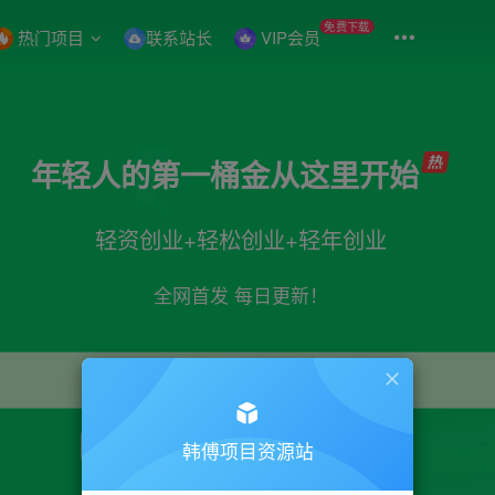
免费下载
热门项目
联系站长
VIP会员
年轻人的第一桶金从这里开始
轻资创业+轻松创业+轻年创业
全网首发 每日更新！
引流
抖音
直播
小红书
电商
剪辑
韩傅项目资源站