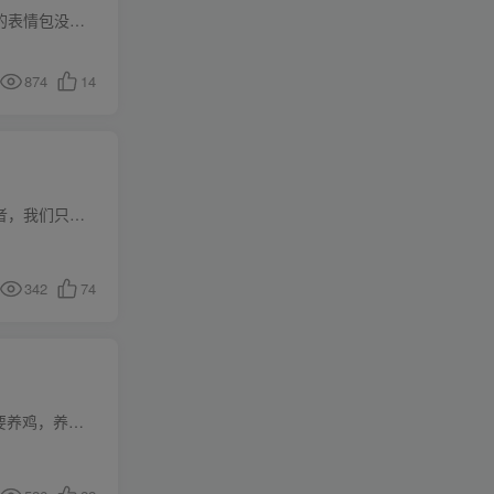
项目介绍今天分享一个非常照顾新手非常奈斯的公众号项目，那就是搞表情包公众号。有人会说一个小小的表情包没点技术含量。但是不要小看这玩意，这玩意儿得流量爆起来是非常大的。按照公众号流量...
874
14
项目介绍京东短视频是京东的一个带货板块，平台是自带流量，现在刚推出带货板块，目前缺的就是创作者，我们只需要去找到同款产品发布到京东平台即可，后面任何时候用户下单买了就有佣金，这个项...
342
74
项目介绍零撸看广告，这个项目需要安卓手机，苹果操作不了，主要就是下载APP然后刷里面的广告，需要养鸡，养账号权重，然后识别广告，这些基本操作会了就是一个合格的撸包手了，也可以批量操作...