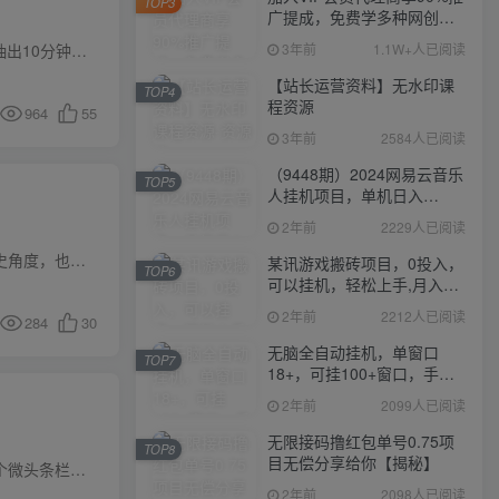
TOP3
广提成，免费学多种网创课
程，菜鸟秒变大神
项目介绍这是一个简单易操作的项目，全程用AI工具操作即可，即使是小白也能轻松操作。你只需要每天抽出10分钟时间制作视频就有机会获得佣金。我们做的项目就是在旅游平台上去发布旅游笔记，现在...
3年前
1.1W+人已阅读
【站长运营资料】无水印课
TOP4
程资源
964
55
3年前
2584人已阅读
（9448期）2024网易云音乐
TOP5
人挂机项目，单机日入
150+，无脑月入5000+
2年前
2229人已阅读
项目介绍民间故事领域原创度高。底层逻辑就是它已经是来源于民间的故事了，别说是平台，就是放在历史角度，也很难判定它的作者是谁，谁创作的。所以平台对其原创的判定原则大概率或者说只能从谁...
某讯游戏搬砖项目，0投入，
TOP6
可以挂机，轻松上手,月入
3000+上不封顶
2年前
2212人已阅读
284
30
无脑全自动挂机，单窗口
TOP7
18+，可挂100+窗口，手机
电脑均可操作
2年前
2099人已阅读
无限接码撸红包单号0.75项
TOP8
目无偿分享给你【揭秘】
项目介绍今日头条是抖音旗下的一个流量比较大的平台，各种段视频文章啥都有，我们是在头条里面的一个微头条栏目里面复制热门标题文案，利用AI软件自动写文章，每天只需要3到5分钟即可，复制粘贴...
2年前
2098人已阅读