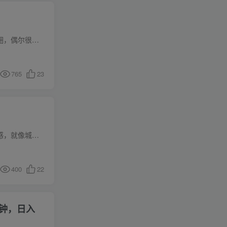
项目介绍现在的朋友圈，早就沦为广告圈了，很多人都没有发和看的习惯了，包括我，基本不会去看朋友圈，偶尔很难得有空闲的时间或者有心情了，会随便翻一下。但实际上这个朋友圈文案，就是针对有...
765
23
项目介绍鬼故事这个赛道一直是一个受欢迎的项目，大多数都喜欢从这种故事中想象，让自己心里有刺激感，就像城市里的密室逃脱或者鬼屋之类的消遣娱乐项目，但是这个项目更好做，因为看视频也没什...
400
22
钟，日入