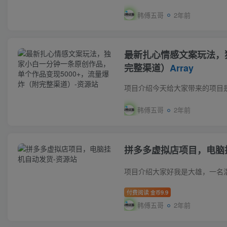
韩傅五哥
2年前
最新扎心情感文案玩法，
完整渠道）
Array
韩傅五哥
2年前
拼多多虚拟店项目，电脑
付费阅读
9.9
金币
韩傅五哥
2年前