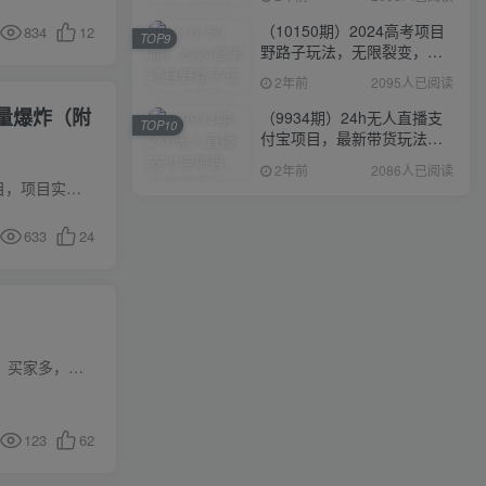
（10150期）2024高考项目
834
12
TOP9
野路子玩法，无限裂变，最
高一天1W＋！
2年前
2095人已阅读
量爆炸（附
（9934期）24h无人直播支
TOP10
付宝项目，最新带货玩法，
纯躺赚实测日入500+
2年前
2086人已阅读
项目介绍今天给大家带来的项目是最新扎心情感文案玩法，单个作品变现5000+，一部手机即可操作该项目，项目实操流量单个作品最高破788w播放，引流到私域的粉丝还都不算，项目算是一个长期项目，...
633
24
项目介绍大家好我是大雄，一名混迹网络十余年老油条，目前全职两年拼多多虚拟店卖家；拼多多流量高，买家多，很多人想在拼多多开店铺，却被高昂的4W保证金挡在门外，这一套方法可以免4W保证金，...
123
62