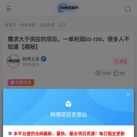
首页
创业课程
会员免费
正文
需求大于供应的项目，一单利润50-100，很多人不
知道【揭秘】
韩傅五哥
关注
2年前发布
1049
89
付费阅读
需求大于供应的项目，一单利润50-100，很多人不知道【揭秘】
此内容为付费阅读，请付费后查看
9.9
99
金币
韩傅项目资源站
金币
免费
会员
🎯
本平台提供全网最新、最快、最全项目资源！每日稳定更新
立即购买