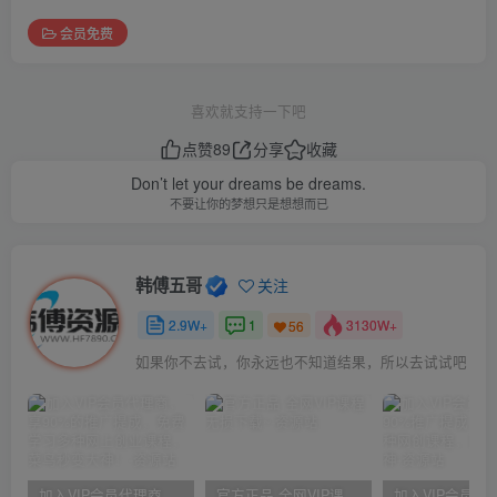
会员免费
喜欢就支持一下吧
点赞
89
分享
收藏
Don’t let your dreams be dreams.
不要让你的梦想只是想想而已
韩傅五哥
关注
2.9W+
1
3130W+
56
如果你不去试，你永远也不知道结果，所以去试试吧
加入VIP会员代理商，享90%的推广提成，免费学习多种网上创业课程，菜鸟秒变大神！
官方正品 全网VIP课程 无损下载~