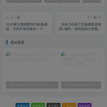
上一篇
下一篇
2023某大佬收费SEO新版课
哈哥·3月线下实操课高清视
程：手把手带你做出一个权
频+课件，如何玩转小而美，
重6以上的网站，年入百万
高毛利直播间
相关推荐
无限接码撸红包单号0.75项目无偿分享给你【揭秘】
小红
友链申请
-
免责声明
-
关于我们
-
广告合作
-
网站地图