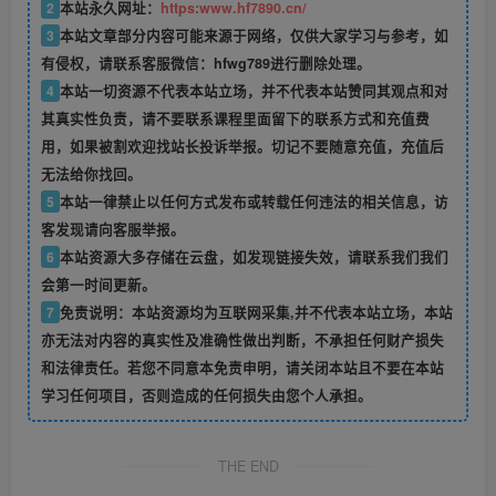
2
本站永久网址：
https:www.hf7890.cn/
3
本站文章部分内容可能来源于网络，仅供大家学习与参考，如
有侵权，请联系客服微信：hfwg789进行删除处理。
4
本站一切资源不代表本站立场，并不代表本站赞同其观点和对
其真实性负责，请不要联系课程里面留下的联系方式和充值费
用，如果被割欢迎找站长投诉举报。切记不要随意充值，充值后
无法给你找回。
5
本站一律禁止以任何方式发布或转载任何违法的相关信息，访
客发现请向客服举报。
6
本站资源大多存储在云盘，如发现链接失效，请联系我们我们
会第一时间更新。
7
免责说明：本站资源均为互联网采集,并不代表本站立场，本站
亦无法对内容的真实性及准确性做出判断，不承担任何财产损失
和法律责任。若您不同意本免责申明，请关闭本站且不要在本站
学习任何项目，否则造成的任何损失由您个人承担。
THE END