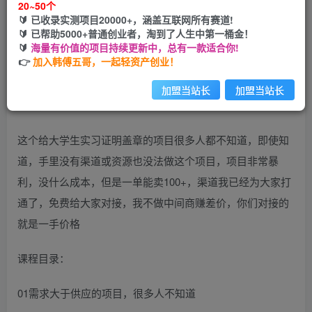
20~50个
🔰 已收录实测项目20000+，涵盖互联网所有赛道!
您当前未登录！建议登陆后购买，可保存购买订单
🔰 已帮助5000+普通创业者，淘到了人生中第一桶金！
🔰
海量有价值的项目持续更新中，总有一款适合你!
👉
加入韩傅五哥，一起轻资产创业！
加盟当站长
加盟当站长
这个给大学生实习证明盖章的项目很多人都不知道，即使知
道，手里没有渠道或资源也没法做这个项目，项目非常暴
利，没什么成本，但是一单能卖100+，渠道我已经为大家打
通了，免费给大家对接，我不做中间商赚差价，你们对接的
就是一手价格
课程目录：
01需求大于供应的项目，很多人不知道