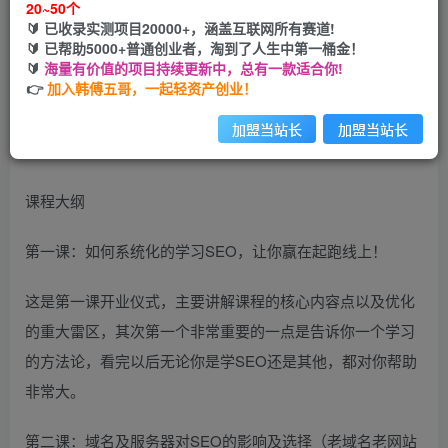
20~50个
🔰 已收录实测项目20000+，涵盖互联网所有赛道!
您当前未登录！建议登陆后购买，可保存购买订单
🔰 已帮助5000+普通创业者，淘到了人生中第一桶金！
🔰
海量有价值的项目持续更新中，总有一款适合你!
👉
加入韩傅五哥，一起轻资产创业！
加盟当站长
加盟当站长
课程大纲
第一课：如何系统化的学习SEO，让你赢在起跑线上！
这是第一课开业仪式，主要讲解课程的核心内容点以及优化
的重大雷区，其次第一个非常重要的一点是告诉你一个学习
的方法论，看完以后无论你是学SEO还是其他，都对你帮助
非常大。
第二课：域名及服务器对SEO的影响及选择（老域名老网站