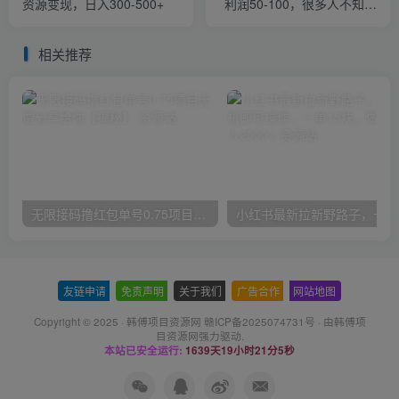
资源变现，日入300-500+
利润50-100，很多人不知道
【揭秘】
相关推荐
无限接码撸红包单号0.75项目无偿分享给你【揭秘】
小红
友链申请
-
免责声明
-
关于我们
-
广告合作
-
网站地图
Copyright © 2025 ·
韩傅项目资源网 赣ICP备2025074731号
· 由
韩傅项
目资源网
强力驱动.
本站已安全运行:
1639天19小时21分5秒