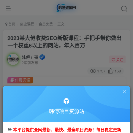
首页
创业课程
会员免费
正文
2023某大佬收费SEO新版课程：手把手带你做出
一个权重6以上的网站，年入百万
韩傅五哥
关注
2年前发布
1737
168
付费阅读
2023某大佬收费SEO新版课程：手把手带你做出一个权重6以上的网站，年入百万
此内容为付费阅读，请付费后查看
9.9
99
金币
韩傅项目资源站
金币
免费
会员
🎯
本平台提供全网最新、最快、最全项目资源！每日稳定更新
立即购买