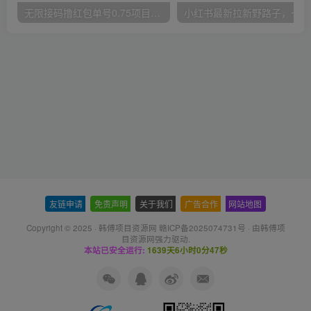
无限接码撸红包单号0.75项目无偿分享给你【揭秘】
小红
友链申请
-
免责声明
-
关于我们
-
广告合作
-
网站地图
Copyright © 2025 ·
韩傅项目资源网 赣ICP备2025074731号
· 由
韩傅项
目资源网
强力驱动.
本站已安全运行:
1639天6小时0分47秒