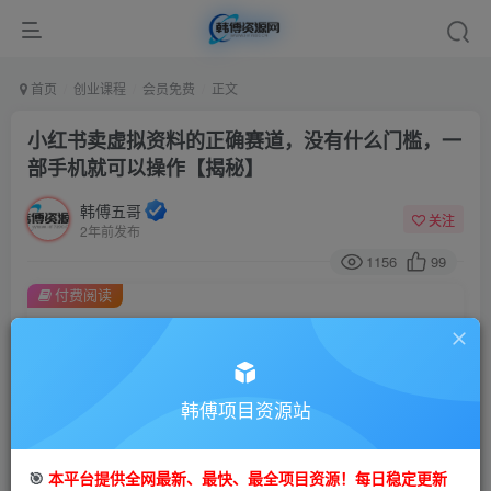
首页
创业课程
会员免费
正文
小红书卖虚拟资料的正确赛道，没有什么门槛，一
部手机就可以操作【揭秘】
韩傅五哥
关注
2年前发布
1156
99
付费阅读
小红书卖虚拟资料的正确赛道，没有什么门槛，一部手机就可以操作【揭秘】
此内容为付费阅读，请付费后查看
9.9
99
金币
韩傅项目资源站
金币
免费
会员
🎯
本平台提供全网最新、最快、最全项目资源！每日稳定更新
立即购买