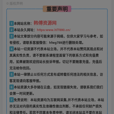
©
版权声明
重要声明
韩傅资源网
1
本网站名称：
2
本站永久网址：
https:www.hf7890.cn/
3
本站文章部分内容可能来源于网络，仅供大家学习与参考，如
有侵权，请联系客服微信：hfwg789进行删除处理。
4
本站一切资源不代表本站立场，并不代表本站赞同其观点和对
其真实性负责，请不要联系课程里面留下的联系方式和充值费
用，如果被割欢迎找站长投诉举报。切记不要随意充值，充值后
无法给你找回。
5
本站一律禁止以任何方式发布或转载任何违法的相关信息，访
客发现请向客服举报。
6
本站资源大多存储在云盘，如发现链接失效，请联系我们我们
会第一时间更新。
7
免责说明：本站资源均为互联网采集,并不代表本站立场，本站
亦无法对内容的真实性及准确性做出判断，不承担任何财产损失
和法律责任。若您不同意本免责申明，请关闭本站且不要在本站