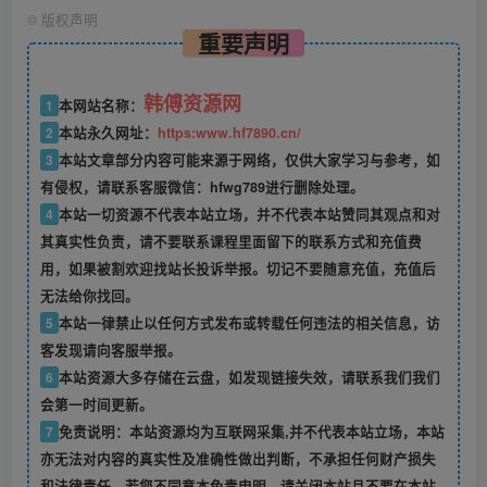
©
版权声明
重要声明
韩傅资源网
1
本网站名称：
2
本站永久网址：
https:www.hf7890.cn/
3
本站文章部分内容可能来源于网络，仅供大家学习与参考，如
有侵权，请联系客服微信：hfwg789进行删除处理。
4
本站一切资源不代表本站立场，并不代表本站赞同其观点和对
其真实性负责，请不要联系课程里面留下的联系方式和充值费
用，如果被割欢迎找站长投诉举报。切记不要随意充值，充值后
无法给你找回。
5
本站一律禁止以任何方式发布或转载任何违法的相关信息，访
客发现请向客服举报。
6
本站资源大多存储在云盘，如发现链接失效，请联系我们我们
会第一时间更新。
7
免责说明：本站资源均为互联网采集,并不代表本站立场，本站
亦无法对内容的真实性及准确性做出判断，不承担任何财产损失
和法律责任。若您不同意本免责申明，请关闭本站且不要在本站