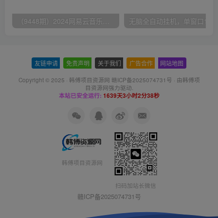
（9448期）2024网易云音乐人挂机项目，单机日入150+，无脑月入5000+
无脑全自动挂机，单窗口
友链申请
-
免责声明
-
关于我们
-
广告合作
-
网站地图
Copyright © 2025 ·
韩傅项目资源网 赣ICP备2025074731号
· 由
韩傅项
目资源网
强力驱动.
本站已安全运行:
1639天3小时2分38秒
韩傅项目资源网
扫码加站长微信
赣ICP备2025074731号