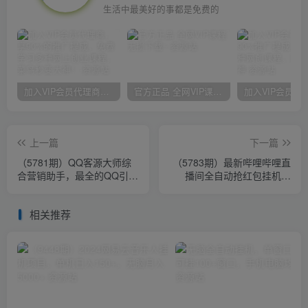
生活中最美好的事都是免费的
加入VIP会员代理商，享90%的推广提成，免费学习多种网上创业课程，菜鸟秒变大神！
官方正品 全网VIP课程 无损下载~
上一篇
下一篇
（5781期）QQ客源大师综
（5783期）最新哔哩哔哩直
合营销助手，最全的QQ引流
播间全自动抢红包挂机项
脚本 支持群成员导出【软件
目，单号5-10+【脚本+详细
+教程】
教程】
相关推荐