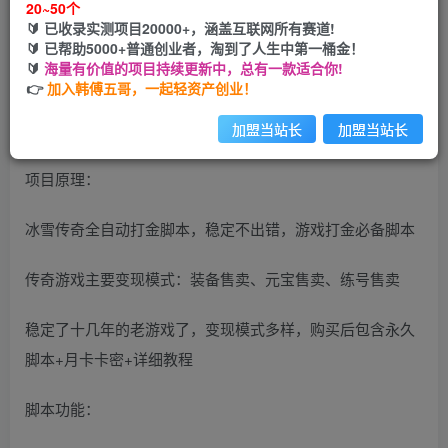
20~50个
开通会员
🔰 已收录实测项目20000+，涵盖互联网所有赛道!
🔰 已帮助5000+普通创业者，淘到了人生中第一桶金！
🔰
海量有价值的项目持续更新中，总有一款适合你!
👉
加入韩傅五哥，一起轻资产创业！
软件名字：盟重英雄之大冰雪传奇
加盟当站长
加盟当站长
项目原理：
冰雪传奇全自动打金脚本，稳定不出错，游戏打金必备脚本
传奇游戏主要变现模式：装备售卖、元宝售卖、练号售卖
稳定了十几年的老游戏了，变现模式多样，购买后包含永久
脚本+月卡卡密+详细教程
脚本功能：