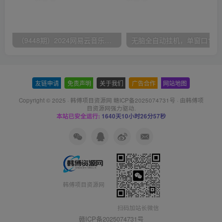
（9448期）2024网易云音乐人挂机项目，单机日入150+，无脑月入5000+
无脑全自动挂机，单窗口
友链申请
-
免责声明
-
关于我们
-
广告合作
-
网站地图
Copyright © 2025 ·
韩傅项目资源网 赣ICP备2025074731号
· 由
韩傅项
目资源网
强力驱动.
本站已安全运行:
1640天10小时26分58秒
韩傅项目资源网
扫码加站长微信
赣ICP备2025074731号