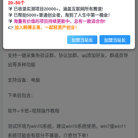
20~50个
开通会员
🔰 已收录实测项目20000+，涵盖互联网所有赛道!
🔰 已帮助5000+普通创业者，淘到了人生中第一桶金！
🔰
海量有价值的项目持续更新中，总有一款适合你!
👉
加入韩傅五哥，一起轻资产创业！
【QQQQ客源大师~永久卡】
加盟当站长
加盟当站长
支持一键采集免验证群、协议加群、qq添加好友、群成员导
出等多种功能
支持设备：电脑
下单后包含：
软件+卡密+视频操作教程
测试环境为win10系统，建议win10系统使用，win7或win11
系统可能会有部分不兼容，介意勿下单！