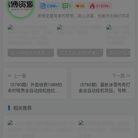
2.9W+
1
3130W+
56
即使是最简单的梦想，用心浇灌，也能开出绚烂的花
加入VIP会员代理商，享90%的推广提成，免费学习多种网上创业课程，菜鸟秒变大神！
官方正品 全网VIP课程 无损下载~
上一篇
下一篇
（5780期）外面收费1988的
（5782期）最新冰雪传奇打
命柠晓秀全自动挂机抢红包
金全自动挂机项目，号称单
项目，号称单设备一小时5-
机一天100+【永久脚本+详
10元
细教程】
相关推荐