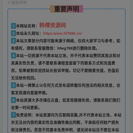
©
版权声明
重要声明
韩傅资源网
1
本网站名称：
2
本站永久网址：
https:www.hf7890.cn/
3
本站文章部分内容可能来源于网络，仅供大家学习与参考，如
有侵权，请联系客服微信：hfwg789进行删除处理。
4
本站一切资源不代表本站立场，并不代表本站赞同其观点和对
其真实性负责，请不要联系课程里面留下的联系方式和充值费
用，如果被割欢迎找站长投诉举报。切记不要随意充值，充值后
无法给你找回。
5
本站一律禁止以任何方式发布或转载任何违法的相关信息，访
客发现请向客服举报。
6
本站资源大多存储在云盘，如发现链接失效，请联系我们我们
会第一时间更新。
7
免责说明：本站资源均为互联网采集,并不代表本站立场，本站
亦无法对内容的真实性及准确性做出判断，不承担任何财产损失
和法律责任。若您不同意本免责申明，请关闭本站且不要在本站