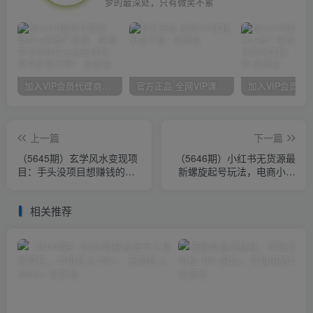
梦的最深处，只有微笑不累
加入VIP会员代理商，享90%的推广提成，免费学习多种网上创业课程，菜鸟秒变大神！
官方正品 全网VIP课程 无损下载~
上一篇
下一篇
（5645期）玄学风水变现项
（5646期）小红书无货源最
目：手头没项目想赚钱的福
新螺旋起号玩法，电商小白
音（短视频剪辑+直播搭建变
也能做到单号上万（收费
现课）
3980）
相关推荐