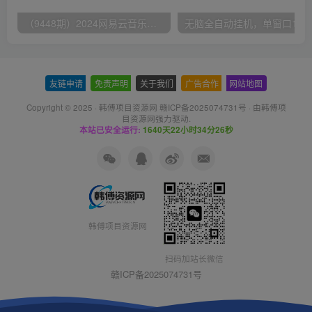
（9448期）2024网易云音乐人挂机项目，单机日入150+，无脑月入5000+
无脑全自动挂机，单窗口
友链申请
-
免责声明
-
关于我们
-
广告合作
-
网站地图
Copyright © 2025 ·
韩傅项目资源网 赣ICP备2025074731号
· 由
韩傅项
目资源网
强力驱动.
本站已安全运行:
1640天22小时34分26秒
韩傅项目资源网
扫码加站长微信
赣ICP备2025074731号