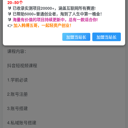
20~50个
开通会员
🔰 已收录实测项目20000+，涵盖互联网所有赛道!
🔰 已帮助5000+普通创业者，淘到了人生中第一桶金！
🔰
海量有价值的项目持续更新中，总有一款适合你!
👉
加入韩傅五哥，一起轻资产创业！
手头没项目想赚钱的福音来了，原价980
加盟当站长
加盟当站长
课程内容：
抖音短视频课程
1.学前必读
2.账号注册
3.账号搭建
4.私域账号搭建