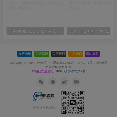
（9448期）2024网易云音乐人挂机项目，单机日入150+，无脑月入5000+
无脑全自动挂机，单窗口
友链申请
-
免责声明
-
关于我们
-
广告合作
-
网站地图
Copyright © 2025 ·
韩傅项目资源网 赣ICP备2025074731号
· 由
韩傅项
目资源网
强力驱动.
本站已安全运行:
1639天4小时3分17秒
韩傅项目资源网