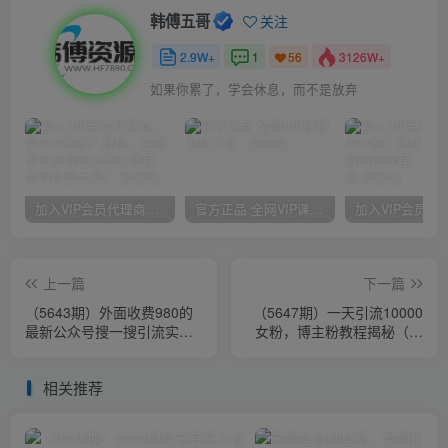
韩傅五哥
关注
2.9W+
1
3126W+
56
如果你累了，学会休息，而不是放弃
加入VIP会员代理商，享90%的推广提成，免费学习多种网上创业课程，菜鸟秒变大神！
官方正品 全网VIP课程 无损下载~
上一篇
下一篇
（5643期）外面收费980的
（5647期）一天引流10000
最新公众号搜一搜引流实训
女粉，博主粉教程揭秘（价
课，日引200+
值两万）
相关推荐