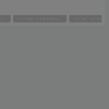
（9934期）24h无人直播支付宝项目，最新带货玩法，纯躺赚实测日入500+
（10163期）快手掘金撸收益最新技术，高收益玩法，单日变现500+，小白必备项目