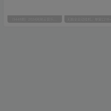
（9448期）2024网易云音乐人挂机项目，单机日入150+，无脑月入5000+