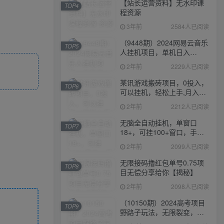
【站长运营资料】无水印课
TOP4
程资源
3年前
2584人已阅读
（9448期）2024网易云音乐
TOP5
人挂机项目，单机日入
150+，无脑月入5000+
2年前
2229人已阅读
某讯游戏搬砖项目，0投入，
TOP6
可以挂机，轻松上手,月入
3000+上不封顶
2年前
2212人已阅读
无脑全自动挂机，单窗口
TOP7
18+，可挂100+窗口，手机
电脑均可操作
2年前
2099人已阅读
无限接码撸红包单号0.75项
TOP8
目无偿分享给你【揭秘】
2年前
2098人已阅读
（10150期）2024高考项目
TOP9
野路子玩法，无限裂变，最
高一天1W＋！