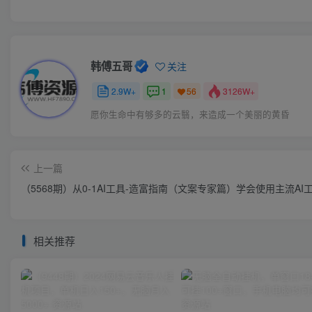
韩傅五哥
关注
2.9W+
1
3126W+
56
愿你生命中有够多的云翳，来造成一个美丽的黄昏
上一篇
（5568期）从0-1AI工具-造富指南（文案专家篇）学会使用主流A
相关推荐