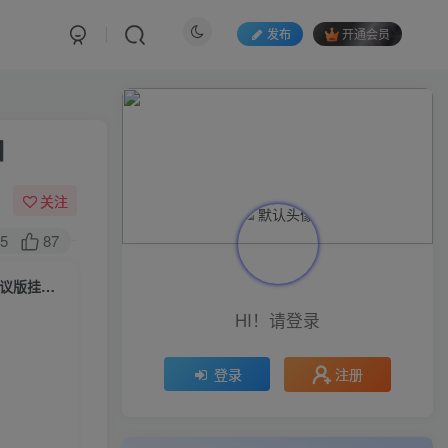
发布
开通会员
】
关注
5
87
（5570期）乐活全自动挂机协议脚本可多号多撸 外面工作室偷撸项目【协议版挂机脚本】
HI！请登录
注册
登录