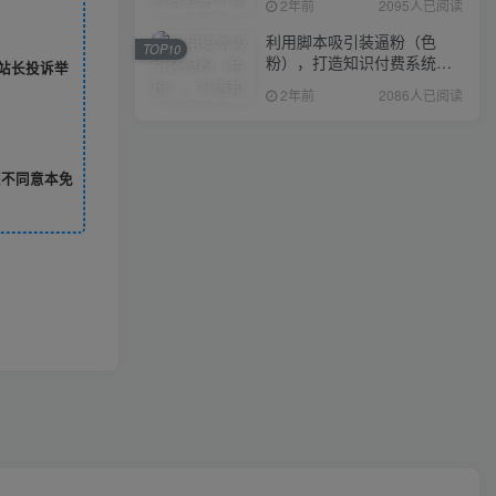
2年前
2095人已阅读
利用脚本吸引装逼粉（色
TOP10
粉），打造知识付费系统，
站长投诉举
附388元美女写真项目
2年前
2086人已阅读
您不同意本免