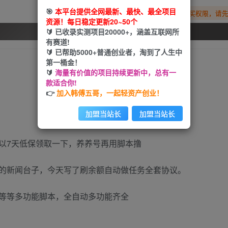
🎯
本平台提供全网最新、最快、最全项目
您暂无购买权限，请
资源！每日稳定更新20~50个
🔰 已收录实测项目20000+，涵盖互联网所
开通会员
有赛道!
🔰 已帮助5000+普通创业者，淘到了人生中
第一桶金！
🔰
海量有价值的项目持续更新中，总有一
款适合你!
👉
加入韩傅五哥，一起轻资产创业！
加盟当站长
加盟当站长
以7天低保领取一下，养养号再用脚本撸
的新闻台子，今天写了刷余额自动做任务全套协议。
等等多功能脚本，全自动多功能齐全