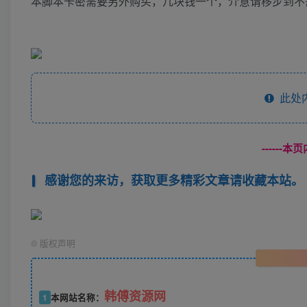
本脚本卡密需要另外购买，几块钱一个，介意请移步到不
此处
------
感谢您的来访，获取更多精彩文章请收藏本站。
©
版权声明
韩傅资源网
1
本网站名称：