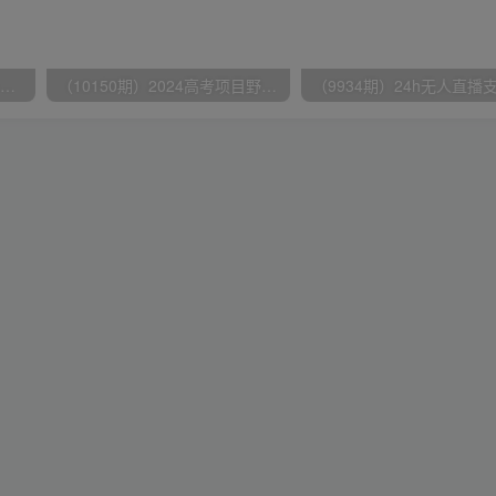
无脑全自动挂机，单窗口18+，可挂100+窗口，手机电脑均可操作
（10150期）2024高考项目野路子玩法，无限裂变，最高一天1W＋！