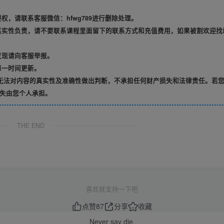
，请联系客服微信：hfwg789进行删除处理。
真实性负责，请不要联系课程里面留下的联系方式和充值费用，如果被割欢迎找
发现请向客服举报。
第一时间更新。
无法对内容的真实性及准确性做出判断，不承担任何财产损失和法律责任。若
失由您个人承担。
THE END
喜欢就支持一下吧
点赞
87
分享
收藏
Never say die.