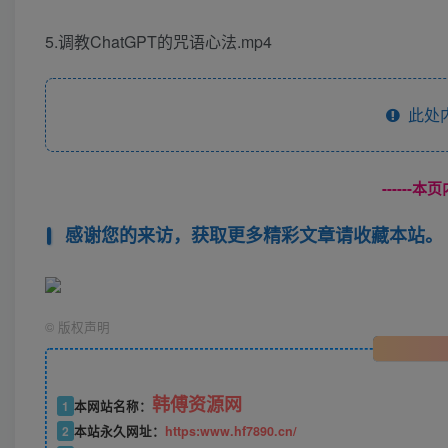
5.调教ChatGPT的咒语心法.mp4
此处
------
感谢您的来访，获取更多精彩文章请收藏本站。
©
版权声明
韩傅资源网
1
本网站名称：
2
本站永久网址：
https:www.hf7890.cn/