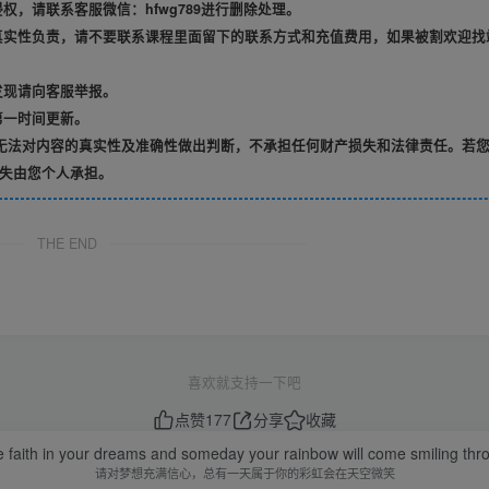
，请联系客服微信：hfwg789进行删除处理。
真实性负责，请不要联系课程里面留下的联系方式和充值费用，如果被割欢迎找
发现请向客服举报。
第一时间更新。
无法对内容的真实性及准确性做出判断，不承担任何财产损失和法律责任。若
失由您个人承担。
THE END
喜欢就支持一下吧
点赞
177
分享
收藏
 faith in your dreams and someday your rainbow will come smiling thr
请对梦想充满信心，总有一天属于你的彩虹会在天空微笑