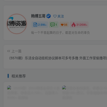
韩傅五哥
关注
2.9W+
1
3126W+
56
每一个不曾起舞的日子，都是对生命的辜负
上一篇
（5570期）乐活全自动挂机协议脚本可多号多撸 外面工作室偷撸
相关推荐