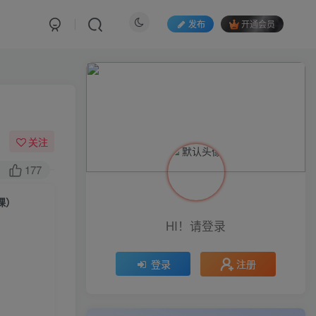
发布
开通会员
关注
177
课）
HI！请登录
注册
登录