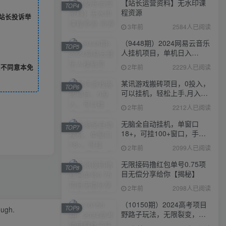
【站长运营资料】无水印课
TOP4
程资源
站长投诉举
3年前
2584人已阅读
（9448期）2024网易云音乐
TOP5
人挂机项目，单机日入
150+，无脑月入5000+
您不同意本免
2年前
2229人已阅读
某讯游戏搬砖项目，0投入，
TOP6
可以挂机，轻松上手,月入
3000+上不封顶
2年前
2212人已阅读
无脑全自动挂机，单窗口
TOP7
18+，可挂100+窗口，手机
电脑均可操作
2年前
2099人已阅读
无限接码撸红包单号0.75项
TOP8
目无偿分享给你【揭秘】
2年前
2098人已阅读
（10150期）2024高考项目
TOP9
ough.
野路子玩法，无限裂变，最
高一天1W＋！