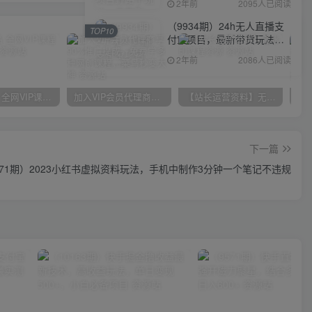
2年前
2095人已阅读
（9934期）24h无人直播支
TOP10
付宝项目，最新带货玩法，
纯躺赚实测日入500+
2年前
2086人已阅读
官方正品 全网VIP课程 无损下载~
加入VIP会员代理商享90%推广提成，免费学多种网创课程，菜鸟秒变大神
【站长运营资料】无水印课程资源
下一篇
571期）2023小红书虚拟资料玩法，手机中制作3分钟一个笔记不违规