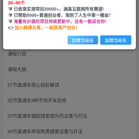
20~50个
开通会员
🔰 已收录实测项目20000+，涵盖互联网所有赛道!
🔰 已帮助5000+普通创业者，淘到了人生中第一桶金！
🔰
海量有价值的项目持续更新中，总有一款适合你!
👉
加入韩傅五哥，一起轻资产创业！
加盟当站长
加盟当站长
课程介绍
课程大纲
01节直通车核心指标解读
02节直通车4种不同开车目地
03节直通车辅助搜索提升的设置与开法
04节直通车带动免费搜索设置与开法