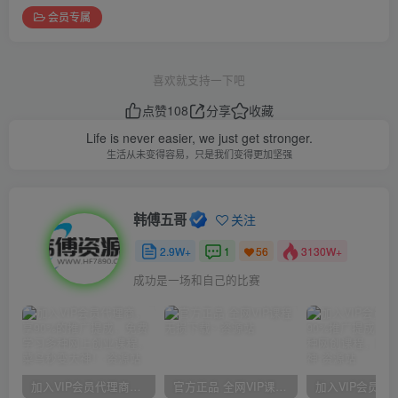
会员专属
喜欢就支持一下吧
点赞
108
分享
收藏
Life is never easier, we just get stronger.
生活从未变得容易，只是我们变得更加坚强
韩傅五哥
关注
2.9W+
1
3130W+
56
成功是一场和自己的比赛
加入VIP会员代理商，享90%的推广提成，免费学习多种网上创业课程，菜鸟秒变大神！
官方正品 全网VIP课程 无损下载~