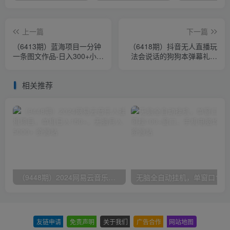
上一篇
下一篇
（6413期）蓝海项目一分钟
（6418期）抖音无人直播玩
一条图文作品-日入300+小吃
法会说话的狗狗本弹幕礼物
配方项目（附 684G小吃配
互动小游戏（游戏软件+开播
方）
教程）
相关推荐
（9448期）2024网易云音乐人挂机项目，单机日入150+，无脑月入5000+
无脑全自动挂机，单窗口
友链申请
-
免责声明
-
关于我们
-
广告合作
-
网站地图