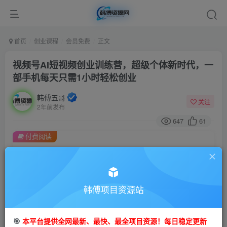
首页
创业课程
会员免费
正文
视频号AI短视频创业训练营，超级个体新时代，一
部手机每天只需1小时轻松创业
韩傅五哥
关注
2年前发布
647
61
付费阅读
视频号AI短视频创业训练营，超级个体新时代，一部手机每天只需1小时轻松创业
此内容为付费阅读，请付费后查看
9.9
99
金币
韩傅项目资源站
金币
免费
会员
🎯
本平台提供全网最新、最快、最全项目资源！每日稳定更新
立即购买