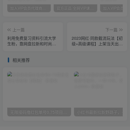
加入VIP会员代理商，享90%的推广提成，免费学习多种网上创业课程，菜鸟秒变大神！
官方正品 全网VIP课程 无损下载~
上一篇
下一篇
利用免费复习资料引流大学
2023网红·同款截流玩法【初
生粉，靠网盘拉新和时尚单
级+高级课程】上架当天出单
品两次变现，一单利润100-
当月破10w+持续爆单
200+
相关推荐
无限接码撸红包单号0.75项目无偿分享给你【揭秘】
小红