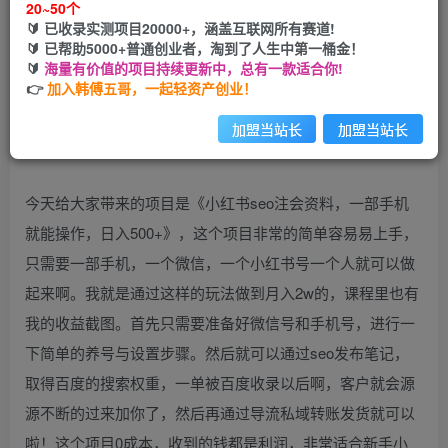
20~50个
开通会员
🔰 已收录实测项目20000+，涵盖互联网所有赛道!
🔰 已帮助5000+普通创业者，淘到了人生中第一桶金！
🔰
海量有价值的项目持续更新中，总有一款适合你!
👉
加入韩傅五哥，一起轻资产创业！
加盟当站长
加盟当站长
今天给大家带来的项目是《小红书seo注会资料，一部手机
就能操作，日入500+》，这个项目非常的简单容易易上手，
只需要一部手机，一个微信，一个小红书号一个人就可以做
起来啊。我就是通过这样的玩法做到月入2w的，课程里也有
我的收益截图。首先只需要准备好微信号和手机号，进行一
下简单的养号与设置步骤。然后就可以通过seo发布笔记，
取得百度的搜索权重，一单被百度收录以后啊，客户就会源
源不断的过来加你了，然后再通过导流私域转账发货就可以
啦！这个项目0成本，收到的钱都是利润，非常适合新手小