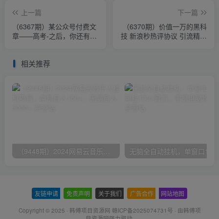
上一篇
下一篇
（6367期）某公众号付费文
（6370期）价值一万的黑科
章——高考-之后，你还有一
技 新浪秒热评协议 引流精准
道万万不能错的“终极抉择”
粉【揭秘】
相关推荐
（9448期）2024网易云音乐人挂机项目，单机日入150+，无脑月入5000+
无脑全自动挂机，单窗口
友链申请
-
免责声明
-
关于我们
-
广告合作
-
网站地图
Copyright © 2025 ·
韩傅项目资源网 赣ICP备2025074731号
· 由
韩傅项
目资源网
强力驱动.