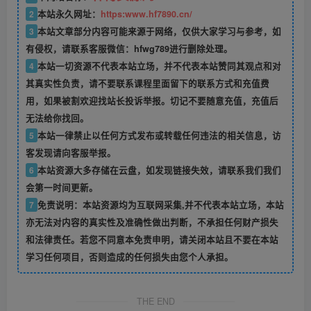
2
本站永久网址：
https:www.hf7890.cn/
3
本站文章部分内容可能来源于网络，仅供大家学习与参考，如
有侵权，请联系客服微信：hfwg789进行删除处理。
4
本站一切资源不代表本站立场，并不代表本站赞同其观点和对
其真实性负责，请不要联系课程里面留下的联系方式和充值费
用，如果被割欢迎找站长投诉举报。切记不要随意充值，充值后
无法给你找回。
5
本站一律禁止以任何方式发布或转载任何违法的相关信息，访
客发现请向客服举报。
6
本站资源大多存储在云盘，如发现链接失效，请联系我们我们
会第一时间更新。
7
免责说明：本站资源均为互联网采集,并不代表本站立场，本站
亦无法对内容的真实性及准确性做出判断，不承担任何财产损失
和法律责任。若您不同意本免责申明，请关闭本站且不要在本站
学习任何项目，否则造成的任何损失由您个人承担。
THE END