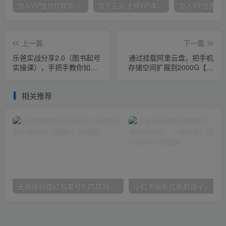
加入VIP会员代理商，享90%的推广提成，免费学习多种网上创业课程，菜鸟秒变大神！
官方正品 全网VIP课程 无损下载~
上一篇
下一篇
乐爸实战分享2.0（图书起号
通过挂载阿里云盘，把手机
实操课），手把手教你如何
存储空间扩展到2000G【详
从0-1玩转图书起号
细教程】
相关推荐
无限接码撸红包单号0.75项目无偿分享给你【揭秘】
小红