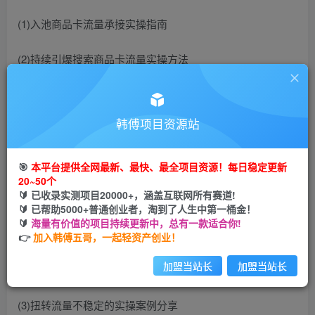
(1)入池商品卡流量承接实操指南
(2)持续引爆搜索商品卡流量实操方法
(3）持续引爆非搜商品卡流量实操方法
韩傅项目资源站
6商品卡爆品流量缔造实操步骤第六步：
如何加持商品卡权重，使流量持续暴涨
🎯
本平台提供全网最新、最快、最全项目资源！每日稳定更新
20~50个
🔰 已收录实测项目20000+，涵盖互联网所有赛道!
四、关于商品卡推荐流量不稳定分析
🔰 已帮助5000+普通创业者，淘到了人生中第一桶金！
🔰
海量有价值的项目持续更新中，总有一款适合你!
(1)流量不稳定的因素分析
👉
加入韩傅五哥，一起轻资产创业！
加盟当站长
加盟当站长
(2)流量不稳定解决方案
(3)扭转流量不稳定的实操案例分享