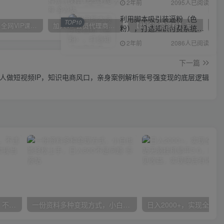
2年前
2095人已阅读
利用脚本吸引装逼粉（色
TOP10
官方正品 全网VIP课程 无损下载~
加入VIP会员代理商享90%推广提成，免费学多种网创课程，菜鸟秒变大神
【站长运营资料】无水印课程资源
粉），打造知识付费系统，
附388元美女写真项目
2年前
2086人已阅读
下一篇
培人做短视频IP，知识电商风口，亲身案例解析账号强变现的底层逻辑
抖音24小时无人直播音乐，不违规，不封号纯撸音浪，小白实操当天日入1000+
一份资料多种变现方式，小白也能轻松上手，日入800不是问题