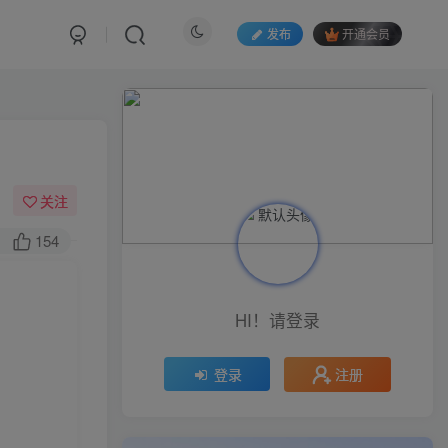
发布
开通会员
关注
154
HI！请登录
注册
登录