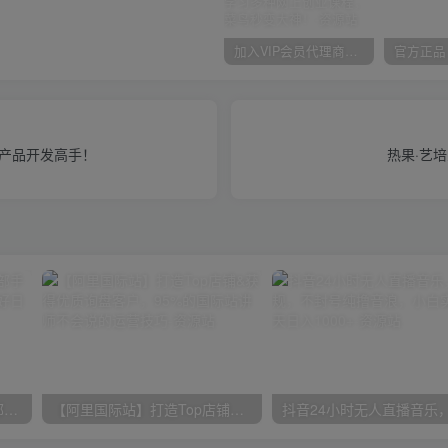
加入VIP会员代理商，享90%的推广提成，免费学习多种网上创业课程，菜鸟秒变大神！
为产品开发高手！
热果·艺
小红书最新拉新野路子，一部手机即可操作，一单15块，做得好日入2000+
【阿里国际站】打造Top店铺&获得优质询盘客户，​95%的国际站讲师不会说的运营技巧