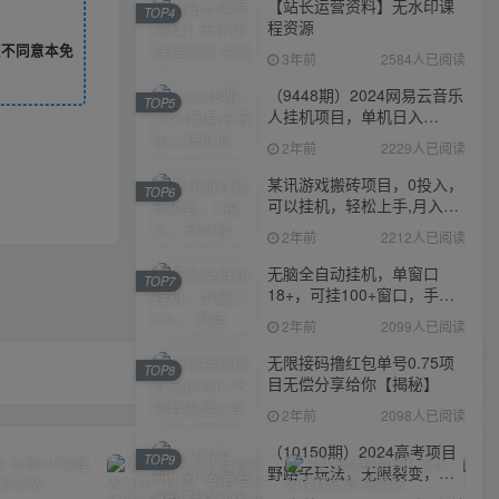
【站长运营资料】无水印课
TOP4
程资源
您不同意本免
3年前
2584人已阅读
（9448期）2024网易云音乐
TOP5
人挂机项目，单机日入
150+，无脑月入5000+
2年前
2229人已阅读
某讯游戏搬砖项目，0投入，
TOP6
可以挂机，轻松上手,月入
3000+上不封顶
2年前
2212人已阅读
无脑全自动挂机，单窗口
TOP7
18+，可挂100+窗口，手机
电脑均可操作
2年前
2099人已阅读
无限接码撸红包单号0.75项
TOP8
目无偿分享给你【揭秘】
2年前
2098人已阅读
（10150期）2024高考项目
TOP9
野路子玩法，无限裂变，最
高一天1W＋！