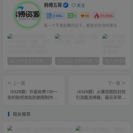
韩傅五哥
关注
2.9W+
1
3126W+
56
每一个不曾起舞的日子，都是对生命的辜负
加入VIP会员代理商，享90%的推广提成，免费学习多种网上创业课程，菜鸟秒变大神！
官方正品 全网VIP课程 无损下载~
上一篇
下一篇
（6328期）外面收费100一
（6329期）火爆双图防封控
张的贴吧发贴防删图制作详
引流截流神器，最近非常好
细教程【软件+教程】
用的短视频截流方法
相关推荐