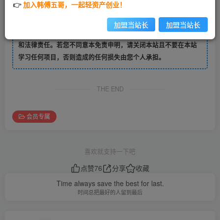
👉
加入韩傅五哥，一起轻资产创业！
会第一时间更新。
7
免责说明：本站资源均为互联网采集,并不代表本站立场，本站
加盟当站长
加盟当站长
亦无法对内容的真实性及准确性做出判断，不承担任何财产损失
和法律责任。若您不同意本免责申明，请关闭本站且不要在本站
学习任何项目，否则造成的任何损失由您个人承担。
THE END
会员专属
喜欢就支持一下吧
点赞
76
分享
收藏
Time always save the best for last.
时间总把最好的人留到最后