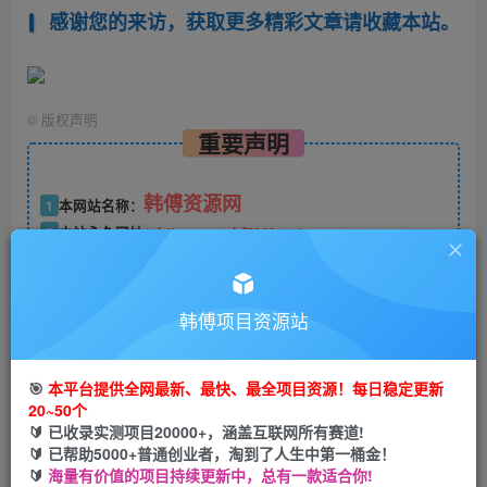
感谢您的来访，获取更多精彩文章请收藏本站。
©
版权声明
重要声明
韩傅资源网
1
本网站名称：
2
本站永久网址：
https:www.hf7890.cn/
3
本站文章部分内容可能来源于网络，仅供大家学习与参考，如
有侵权，请联系客服微信：hfwg789进行删除处理。
4
本站一切资源不代表本站立场，并不代表本站赞同其观点和对
韩傅项目资源站
其真实性负责，请不要联系课程里面留下的联系方式和充值费
用，如果被割欢迎找站长投诉举报。切记不要随意充值，充值后
🎯
本平台提供全网最新、最快、最全项目资源！每日稳定更新
无法给你找回。
20~50个
5
本站一律禁止以任何方式发布或转载任何违法的相关信息，访
🔰 已收录实测项目20000+，涵盖互联网所有赛道!
客发现请向客服举报。
🔰 已帮助5000+普通创业者，淘到了人生中第一桶金！
🔰
海量有价值的项目持续更新中，总有一款适合你!
6
本站资源大多存储在云盘，如发现链接失效，请联系我们我们