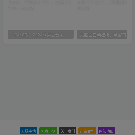
（9448期）2024网易云音乐人挂机项目，单机日入150+，无脑月入5000+
无脑全自动挂机，单窗口
友链申请
-
免责声明
-
关于我们
-
广告合作
-
网站地图