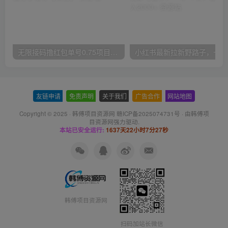
无限接码撸红包单号0.75项目无偿分享给你【揭秘】
小红
友链申请
-
免责声明
-
关于我们
-
广告合作
-
网站地图
Copyright © 2025 ·
韩傅项目资源网 赣ICP备2025074731号
· 由
韩傅项
目资源网
强力驱动.
本站已安全运行:
1637天22小时7分27秒
韩傅项目资源网
扫码加站长微信