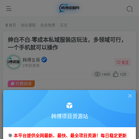
首页
创业课程
会员免费
正文
绅白不白·零成本私域服装店玩法，多领域可行，
一个手机就可以操作
韩傅五哥
关注
2年前发布
1445
125
付费阅读
绅白不白·零成本私域服装店玩法，多领域可行，一个手机就可以操作
此内容为付费阅读，请付费后查看
9.9
99
金币
韩傅项目资源站
金币
免费
会员
🎯
本平台提供全网最新、最快、最全项目资源！每日稳定更新
立即购买