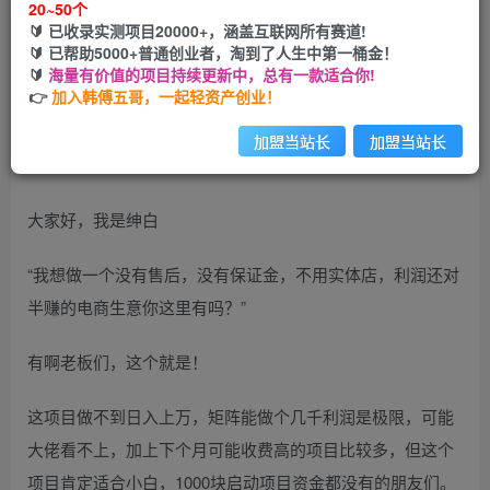
20~50个
🔰 已收录实测项目20000+，涵盖互联网所有赛道!
您当前未登录！建议登陆后购买，可保存购买订单
🔰 已帮助5000+普通创业者，淘到了人生中第一桶金！
🔰
海量有价值的项目持续更新中，总有一款适合你!
👉
加入韩傅五哥，一起轻资产创业！
加盟当站长
加盟当站长
大家好，我是绅白
“我想做一个没有售后，没有保证金，不用实体店，利润还对
半赚的电商生意你这里有吗？”
有啊老板们，这个就是！
这项目做不到日入上万，矩阵能做个几千利润是极限，可能
大佬看不上，加上下个月可能收费高的项目比较多，但这个
项目肯定适合小白，1000块启动项目资金都没有的朋友们。