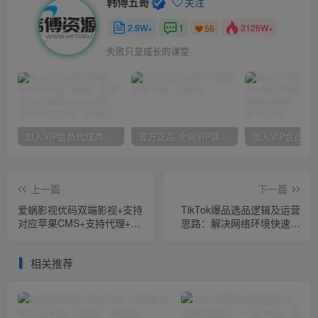
韩傅五哥
关注
2.9W+
1
3126W+
56
失败只是成长的课堂
加入VIP会员代理商，享90%的推广提成，免费学习多种网上创业课程，菜鸟秒变大神！
官方正品 全网VIP课程 无损下载~
上一篇
下一篇
爱蜗影视优码双端影视+支持
TikTok爆品选品逻辑及运营
对应苹果CMS+支持代理+在
思路：解决网络环境快速入
线支付【源码+教程】
门TikTok
相关推荐