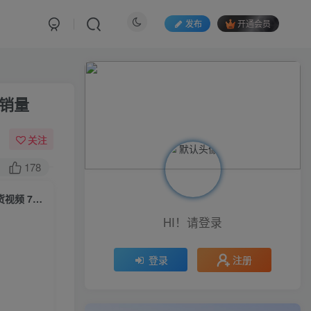
发布
开通会员
爆销量
关注
178
（6242期）peter抖音小店ChatGPT+AI短视频实训 10分钟做一条爆款带货视频 7天引爆销量
HI！请登录
注册
登录