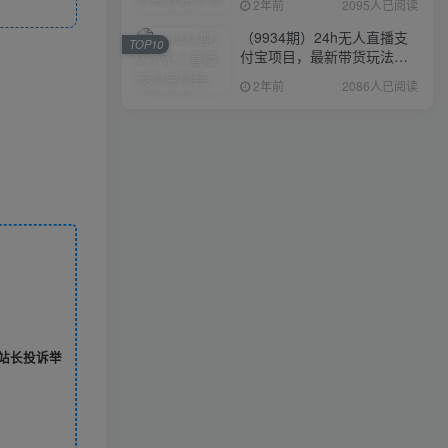
2年前
2095人已阅读
（9934期）24h无人直播支
TOP10
付宝项目，最新带货玩法，
纯躺赚实测日入500+
2年前
2086人已阅读
站长投诉举