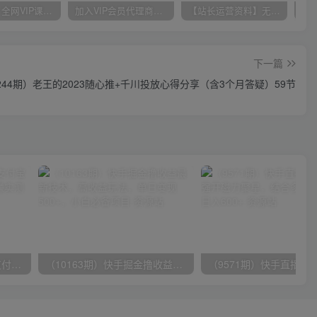
官方正品 全网VIP课程 无损下载~
加入VIP会员代理商享90%推广提成，免费学多种网创课程，菜鸟秒变大神
【站长运营资料】无水印课程资源
下一篇
244期）老王的2023随心推+千川投放心得分享（含3个月答疑）59节
（9934期）24h无人直播支付宝项目，最新带货玩法，纯躺赚实测日入500+
（10163期）快手掘金撸收益最新技术，高收益玩法，单日变现500+，小白必备项目