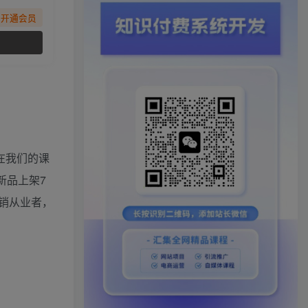
先开通会员
在我们的课
新品上架7
销从业者，