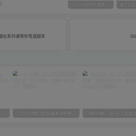
己
加入VIP会员代理商，享90%的推广提成，免费学习多种网上创业课程，菜鸟秒变大神！
 精细化系列课带你弯道超车
（6
无脑全自动挂机，单窗口18+，可挂100+窗口，手机电脑均可操作
（10150期）2024高考项目野路子玩法，无限裂变，最高一天1W＋！