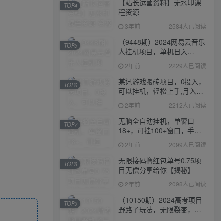
【站长运营资料】无水印课
TOP4
程资源
3年前
2584人已阅读
（9448期）2024网易云音乐
TOP5
人挂机项目，单机日入
150+，无脑月入5000+
2年前
2229人已阅读
某讯游戏搬砖项目，0投入，
TOP6
可以挂机，轻松上手,月入
3000+上不封顶
2年前
2212人已阅读
无脑全自动挂机，单窗口
TOP7
18+，可挂100+窗口，手机
电脑均可操作
2年前
2099人已阅读
无限接码撸红包单号0.75项
TOP8
目无偿分享给你【揭秘】
2年前
2098人已阅读
（10150期）2024高考项目
TOP9
野路子玩法，无限裂变，最
高一天1W＋！