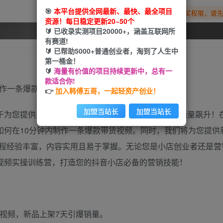
🎯
本平台提供全网最新、最快、最全项目
您暂无购买权限，请
资源！每日稳定更新20~50个
🔰 已收录实测项目20000+，涵盖互联网所
开通会员
有赛道!
🔰 已帮助5000+普通创业者，淘到了人生中
第一桶金！
🔰
海量有价值的项目持续更新中，总有一
款适合你!
0分钟制作一条爆款带货视频，新品上架7天引爆销量
👉
加入韩傅五哥，一起轻资产创业！
加盟当站长
加盟当站长
致力于为您提供最实用、最有效的营销技能，让您的小店销量飙升！
学习如何在10分钟内制作一条爆款带货视频。同时，我们将为您提供
程经验丰富，内容实用且易于掌握。无论您是小店创业者还是营
I短视频实操训练营，打造您的抖音小店必备的营销技能！
视频，新品上架7天引爆销量。