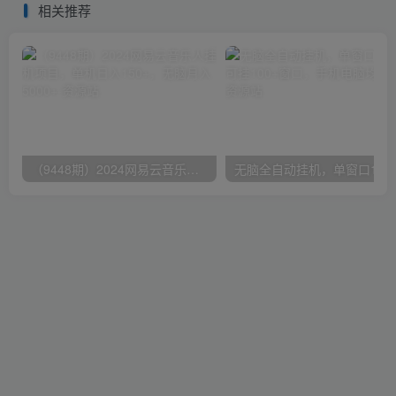
相关推荐
（9448期）2024网易云音乐人挂机项目，单机日入150+，无脑月入5000+
无脑全自动挂机，单窗口