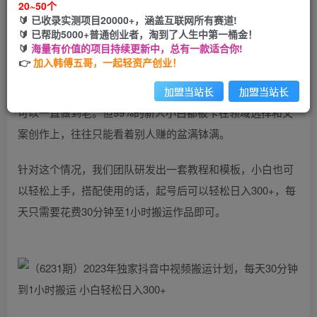
20~50个
开通会员
🔰 已收录实测项目20000+，涵盖互联网所有赛道!
🔰 已帮助5000+普通创业者，淘到了人生中第一桶金！
🔰
海量有价值的项目持续更新中，总有一款适合你!
👉
加入韩傅五哥，一起轻资产创业！
西瓜中视频项目是一个老项目，可以说是平台不倒，项目就
加盟当站长
加盟当站长
可以一直做到老。但99%的新人小白都被卡在领域选择和文
案创作上，往往只能看着别人赚的盆满钵满。
针对这个情况，我们团队研发出一套教程和模板，小白也可
以轻松上手，搭配使用的话，起号后可以轻松日入300+，每
天只需要花费30分钟至1小时搬运作品即可。