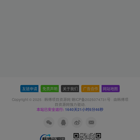
友链申请
-
免责声明
-
关于我们
-
广告合作
-
网站地图
Copyright © 2025 ·
韩傅项目资源网 赣ICP备2025074731号
· 由
韩傅项
目资源网
强力驱动.
本站已安全运行:
1640天21小时6分47秒