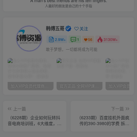
A man's best friends are his ten fingers.
人最好的朋友是自己的十个手指
韩傅五哥
关注
2.9W+
1
3130W+
56
敢于梦想，一切都将成为可能
加入VIP会员代理商，享90%的推广提成，免费学习多种网上创业课程，菜鸟秒变大神！
官方正品 全网VIP课程 无损下载~
上一篇
下一篇
（6228期）企业如何玩转抖
（6233期）百度挂机外面疯
音电商培训班，6大维度，6
传的390-3980的学费 拆解
位老师，线上揭秘抖音商家
【不需要脚本】
入局SOP