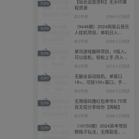
【站长运营资料】无水印课
TOP4
程资源
3年前
2584人已阅读
（9448期）2024网易云音乐
TOP5
人挂机项目，单机日入
150+，无脑月入5000+
2年前
2229人已阅读
某讯游戏搬砖项目，0投入，
TOP6
可以挂机，轻松上手,月入
3000+上不封顶
2年前
2212人已阅读
无脑全自动挂机，单窗口
TOP7
18+，可挂100+窗口，手机
电脑均可操作
2年前
2099人已阅读
无限接码撸红包单号0.75项
TOP8
目无偿分享给你【揭秘】
2年前
2098人已阅读
（10150期）2024高考项目
TOP9
野路子玩法，无限裂变，最
高一天1W＋！