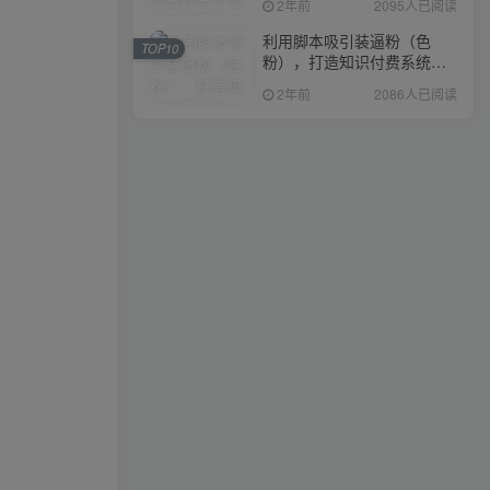
2年前
2095人已阅读
利用脚本吸引装逼粉（色
TOP10
粉），打造知识付费系统，
附388元美女写真项目
2年前
2086人已阅读