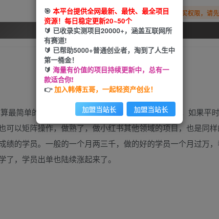
🎯
本平台提供全网最新、最快、最全项目
您暂无购买权限，请
资源！每日稳定更新20~50个
🔰 已收录实测项目20000+，涵盖互联网所
开通会员
有赛道!
🔰 已帮助5000+普通创业者，淘到了人生中
第一桶金！
🔰
海量有价值的项目持续更新中，总有一
款适合你!
👉
加入韩傅五哥，一起轻资产创业！
加盟当站长
加盟当站长
，虽然不算最简单的项目，但相对来说，还是容易上手的项目，如果平
也可以矩阵操作，做熟了，做小红书其他领域的项目，也是同样
成绩的学员。一般的一个月两三千，做的好的学员一个月过万，
学了，学员出单也陆续涨起来了。