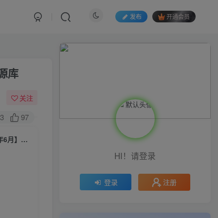
发布
开通会员
资源库
关注
3
97
（6165期）小红书幼师项目（1.0+2.0+3.0）学员最高日入3376【更新23年6月】附5T资源库
HI！请登录
注册
登录