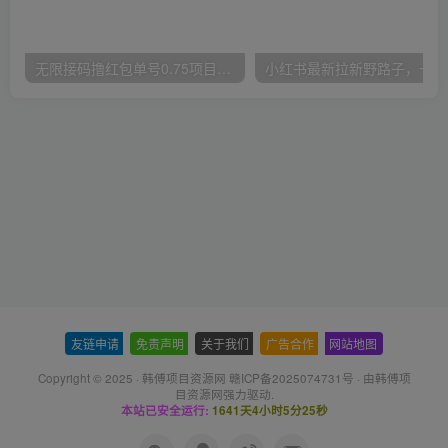
无限接码撸红包单号0.75项目无偿分享给你【揭秘】
小红
友链申请
-
免责声明
-
关于我们
-
广告合作
-
网站地图
Copyright © 2025 ·
韩傅项目资源网 赣ICP备2025074731号
· 由
韩傅项
目资源网
强力驱动.
本站已安全运行:
1641天4小时5分26秒