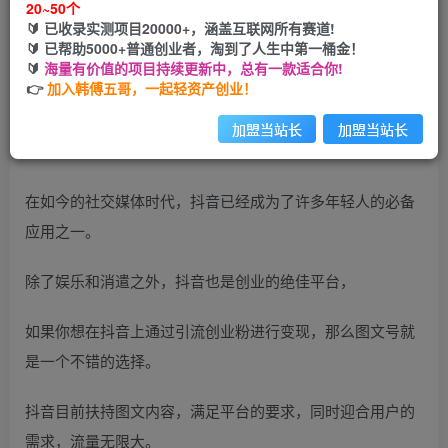
20~50个
🔰 已收录实测项目20000+，涵盖互联网所有赛道!
您当前未登录！建议登陆后购买，可保存购买订单
🔰 已帮助5000+普通创业者，淘到了人生中第一桶金！
🔰
海量有价值的项目持续更新中，总有一款适合你!
👉
加入韩傅五哥，一起轻资产创业！
加盟当站长
加盟当站长
在如今的社交媒体时代，抖音已经成为了许多年轻人的必备
应用之一。
除了娱乐和消遣之外，抖音也是创业的绝佳平台，
如果你想在抖音上通过引流创业粉进行变现，那么图文号就
是一个不错的选择。
抖音目前扶持图文内容，满足平台的要求，同时迎合用户的
需求，流量无限大。