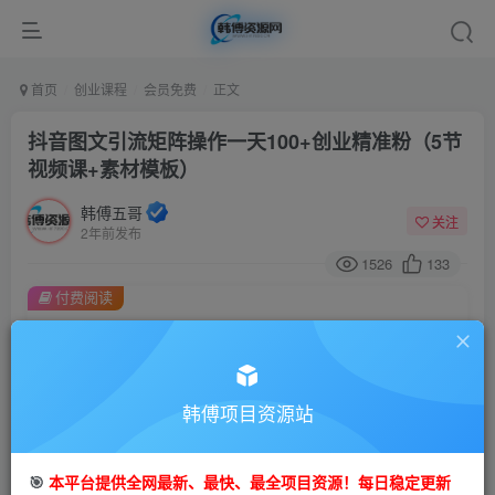
首页
创业课程
会员免费
正文
抖音图文引流矩阵操作一天100+创业精准粉（5节
视频课+素材模板）
韩傅五哥
关注
2年前发布
1526
133
付费阅读
抖音图文引流矩阵操作一天100+创业精准粉（5节视频课+素材模板）
此内容为付费阅读，请付费后查看
9.9
99
金币
韩傅项目资源站
金币
免费
会员
🎯
本平台提供全网最新、最快、最全项目资源！每日稳定更新
立即购买