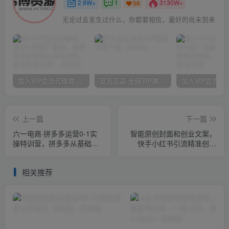
2.9W+
1
3130W+
56
无论过去发生过什么，你都要相信，最好的尚未到来
加入VIP会员代理商，享90%的推广提成，免费学习多种网上创业课程，菜鸟秒变大神！
官方正品 全网VIP课程 无损下载~
上一篇
下一篇
六一电商·拼多多运营0-1实
智能原创封面和创业文案，
操特训营，拼多多从基础到
快手小红书引流精准创业
进阶的可实操玩法
粉，微信每天被加100+（揭
秘）
相关推荐