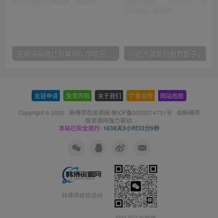
无限接码撸红包单号0.75项目无偿分享给你【揭秘】
小红
友链申请
-
免责声明
-
关于我们
-
广告合作
-
网站地图
Copyright © 2025 ·
韩傅项目资源网 赣ICP备2025074731号
· 由
韩傅项
目资源网
强力驱动.
本站已安全运行:
1638天3小时33分10秒
韩傅项目资源网
扫码加站长微信