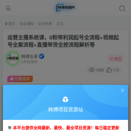
首页
创业课程
会员免费
正文
运营主播系统课，0粉带利润起号全流程+视频起
号全案流程+直播带货全按流程解析等
韩傅五哥
关注
2年前发布
1282
112
付费阅读
运营主播系统课，0粉带利润起号全流程+视频起号全案流程+直播带货全按流程解析等
此内容为付费阅读，请付费后查看
9.9
99
金币
韩傅项目资源站
金币
免费
会员
🎯
本平台提供全网最新、最快、最全项目资源！每日稳定更新
立即购买