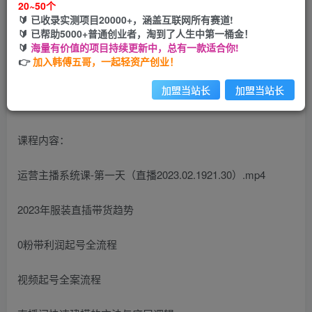
20~50个
🔰 已收录实测项目20000+，涵盖互联网所有赛道!
您当前未登录！建议登陆后购买，可保存购买订单
🔰 已帮助5000+普通创业者，淘到了人生中第一桶金！
🔰
海量有价值的项目持续更新中，总有一款适合你!
👉
加入韩傅五哥，一起轻资产创业！
加盟当站长
加盟当站长
课程内容：
运营主播系统课-第一天（直播2023.02.1921.30）.mp4
2023年服装直插带货趋势
0粉带利润起号全流程
视频起号全案流程