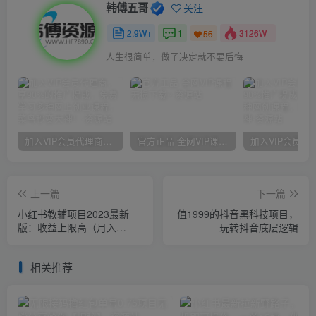
韩傅五哥
关注
2.9W+
1
3126W+
56
人生很简单，做了决定就不要后悔
加入VIP会员代理商，享90%的推广提成，免费学习多种网上创业课程，菜鸟秒变大神！
官方正品 全网VIP课程 无损下载~
上一篇
下一篇
小红书教辅项目2023最新
值1999的抖音黑科技项目，
版：收益上限高（月入
玩转抖音底层逻辑
2W+操作简单易上手）
相关推荐