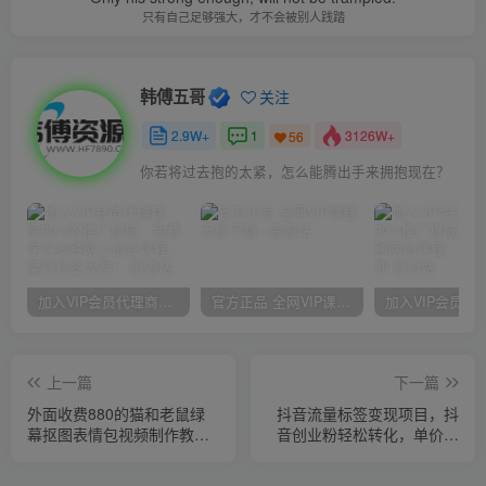
只有自己足够强大，才不会被别人践踏
韩傅五哥
关注
2.9W+
1
3126W+
56
你若将过去抱的太紧，怎么能腾出手来拥抱现在？
加入VIP会员代理商，享90%的推广提成，免费学习多种网上创业课程，菜鸟秒变大神！
官方正品 全网VIP课程 无损下载~
上一篇
下一篇
外面收费880的猫和老鼠绿
抖音流量标签变现项目，抖
幕抠图表情包视频制作教
音创业粉轻松转化，单价高
程，一条视频13万点赞，直
收益简单
接变现3W