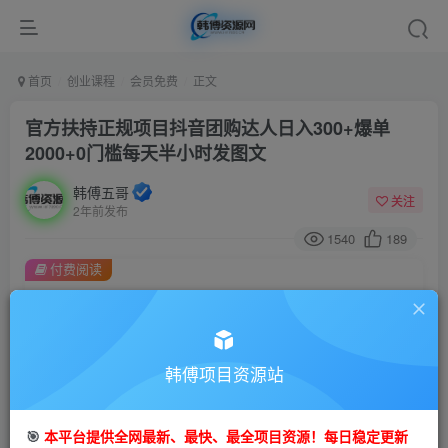
首页
创业课程
会员免费
正文
官方扶持正规项目抖音团购达人日入300+爆单
2000+0门槛每天半小时发图文
韩傅五哥
关注
2年前发布
1540
189
付费阅读
官方扶持正规项目抖音团购达人日入300+爆单2000+0门槛每天半小时发图文
此内容为付费阅读，请付费后查看
9.9
99
金币
韩傅项目资源站
金币
免费
会员
🎯
本平台提供全网最新、最快、最全项目资源！每日稳定更新
立即购买