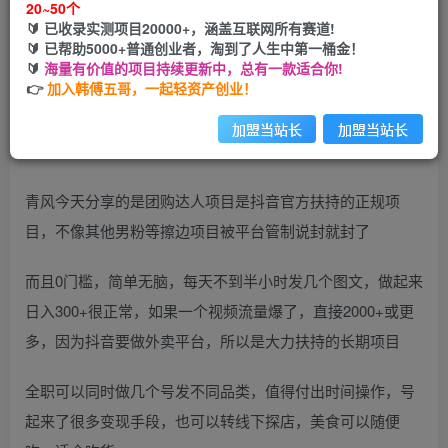
20~50个
🔰 已收录实测项目20000+，涵盖互联网所有赛道!
您当前未登录！建议登陆后购买，可保存购买订单
🔰 已帮助5000+普通创业者，淘到了人生中第一桶金！
🔰
海量有价值的项目持续更新中，总有一款适合你!
👉
加入韩傅五哥，一起轻资产创业！
加盟当站长
加盟当站长
青风今天分享的是团购达人项目是抖音官方扶持的正规项
目，不像其他男粉等擦边项目被平台管制说封就封了
而且0门槛，简单无脑，每天不到半小时发几个图文，做起来
日入300+很正常，如果一个视频流量爆了，直接2000+或更
多，因为抖音要做外卖平台，所以是大力扶持的长期项目
全职可以同时做几个号发不同品类，值得付出时间操作，号
起来了很多变现手段，也可以转线下探店，美食可以随便