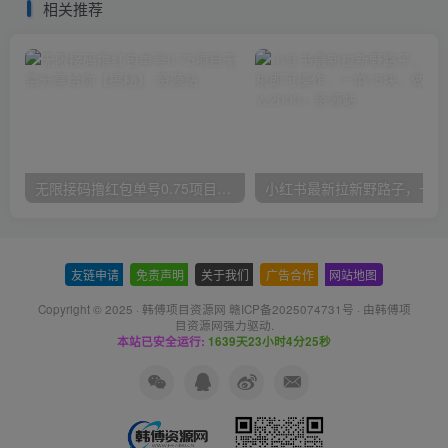
相关推荐
无限接码撸红包单号0.75项目无偿分享给你【揭秘】
小红
友链申请
-
免责声明
-
关于我们
-
广告合作
-
网站地图
Copyright © 2025 ·
韩傅项目资源网 赣ICP备2025074731号
· 由
韩傅项
目资源网
强力驱动.
本站已安全运行:
1639天23小时4分26秒