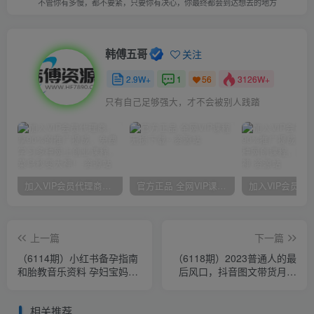
不管你有多慢，都不要紧，只要你有决心，你最终都会到达想去的地方
韩傅五哥
关注
2.9W+
1
3126W+
56
只有自己足够强大，才不会被别人践踏
加入VIP会员代理商，享90%的推广提成，免费学习多种网上创业课程，菜鸟秒变大神！
官方正品 全网VIP课程 无损下载~
上一篇
下一篇
（6114期）小红书备孕指南
（6118期）2023普通人的最
和胎教音乐资料 孕妇宝妈首
后风口，抖音图文带货月入
选项目 一天赚个300＋长期
几万+
可做
相关推荐