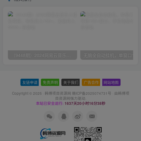
（9448期）2024网易云音乐人挂机项目，单机日入150+，无脑月入5000+
无脑全自动挂机，单窗口
友链申请
-
免责声明
-
关于我们
-
广告合作
-
网站地图
Copyright © 2025 ·
韩傅项目资源网 赣ICP备2025074731号
· 由
韩傅项
目资源网
强力驱动.
本站已安全运行:
1637天20小时16分38秒