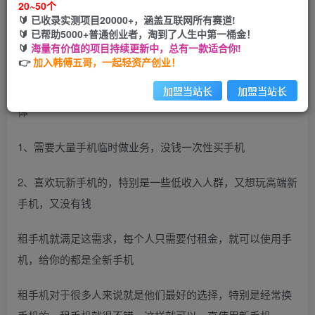
20~50个
开通会员
🔰 已收录实测项目20000+，涵盖互联网所有赛道!
🔰 已帮助5000+普通创业者，淘到了人生中第一桶金！
🔰
海量有价值的项目持续更新中，总有一款适合你!
👉
加入韩傅五哥，一起轻资产创业！
租赁手机大部分佣金都在400左右，这项目可以满足很多群
加盟当站长
加盟当站长
体
1、需要大量手机临时做业务，没钱一次性买手机
2、喜欢玩新手机的，特别是一些低收入人群，又想玩高端新
手机，又没有钱
租手机就满足这需求，每个人只需要付租金，就可以使用手
机，给你的都是全新手机
租手机对于很多人来说就是他们最好的选择，特别是经常换