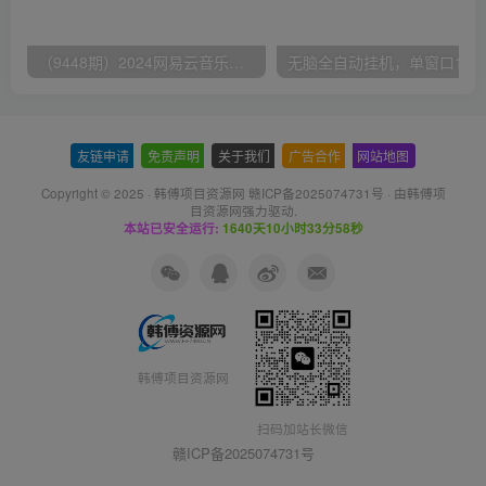
（9448期）2024网易云音乐人挂机项目，单机日入150+，无脑月入5000+
无脑全自动挂机，单窗口
友链申请
-
免责声明
-
关于我们
-
广告合作
-
网站地图
Copyright © 2025 ·
韩傅项目资源网 赣ICP备2025074731号
· 由
韩傅项
目资源网
强力驱动.
本站已安全运行:
1640天10小时33分58秒
韩傅项目资源网
扫码加站长微信
赣ICP备2025074731号