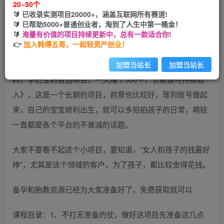
20~50个
开通会员
🔰 已收录实测项目20000+，涵盖互联网所有赛道!
🔰 已帮助5000+普通创业者，淘到了人生中第一桶金！
🔰
海量有价值的项目持续更新中，总有一款适合你!
👉
加入韩傅五哥，一起轻资产创业！
今天给大家带来的项目是《小红书备孕指南和胎教音乐资
加盟当站长
加盟当站长
料，孕妇宝妈首选项目，一天赚个300＋，长期做可持续收
入》，这是一个长期的项目，前景也比较好，等到账号做起
来，自己的宝宝顺利出生，就可以多拍拍孩子的日常，萌娃
一直都是各个平台的不衰减的话题。
大家不要看不起这个小项目，要知道，“女人和孩子的钱最好
挣”，尤其是这个领域的客户，为了孩子，都比较舍得花钱。
备孕和胎教资源已经为大家准备好了，免费获取就可以
课程目录：1、不打无准备的仗，做好这项目先准备这几点