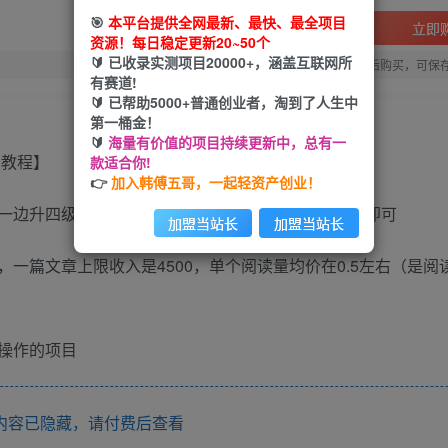
🎯
本平台提供全网最新、最快、最全项目
立即
资源！每日稳定更新20~50个
🔰 已收录实测项目20000+，涵盖互联网所
您当前未登录！建议登陆后购买，可保
有赛道!
🔰 已帮助5000+普通创业者，淘到了人生中
第一桶金！
🔰
海量有价值的项目持续更新中，总有一
款适合你!
👉
加入韩傅五哥，一起轻资产创业！
一边升四级一边赚钱的玩法在平台内部搜知乎撸红包即可
加盟当站长
加盟当站长
一篇文章上限收入是4500，单个阅读量均价在0.5左右（是阅
操作的项目
内容已隐藏，请付费后查看