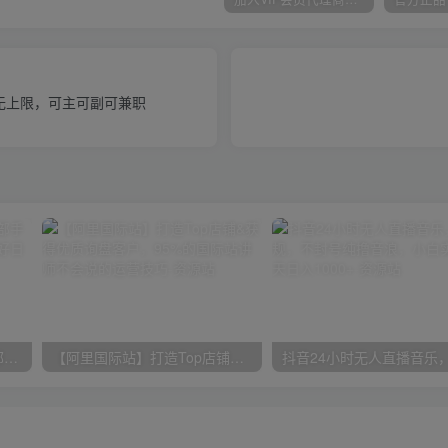
w无上限，可主可副可兼职
小红书最新拉新野路子，一部手机即可操作，一单15块，做得好日入2000+
【阿里国际站】打造Top店铺&获得优质询盘客户，​95%的国际站讲师不会说的运营技巧