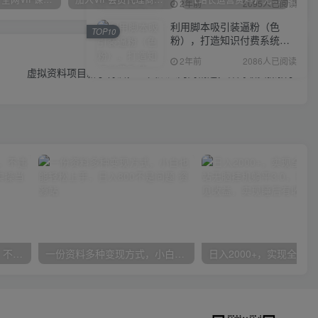
2年前
2095人已阅读
利用脚本吸引装逼粉（色
TOP10
粉），打造知识付费系统，
下一篇
附388元美女写真项目
2年前
2086人已阅读
虚拟资料项目新手特训，10天从入门到精通，保姆级实操教学
抖音24小时无人直播音乐，不违规，不封号纯撸音浪，小白实操当天日入1000+
一份资料多种变现方式，小白也能轻松上手，日入800不是问题