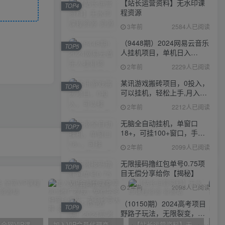
【站长运营资料】无水印课
TOP4
程资源
3年前
2584人已阅读
（9448期）2024网易云音乐
TOP5
人挂机项目，单机日入
150+，无脑月入5000+
2年前
2229人已阅读
某讯游戏搬砖项目，0投入，
TOP6
可以挂机，轻松上手,月入
3000+上不封顶
2年前
2212人已阅读
无脑全自动挂机，单窗口
TOP7
18+，可挂100+窗口，手机
电脑均可操作
2年前
2099人已阅读
无限接码撸红包单号0.75项
TOP8
目无偿分享给你【揭秘】
2年前
2098人已阅读
（10150期）2024高考项目
TOP9
野路子玩法，无限裂变，最
高一天1W＋！
官方正品 全网VIP课程 无损下载~
加入VIP会员代理商享90%推广提成，免费学多种网创课程，菜鸟秒变大神
【站长运营资料】无水印课程资源