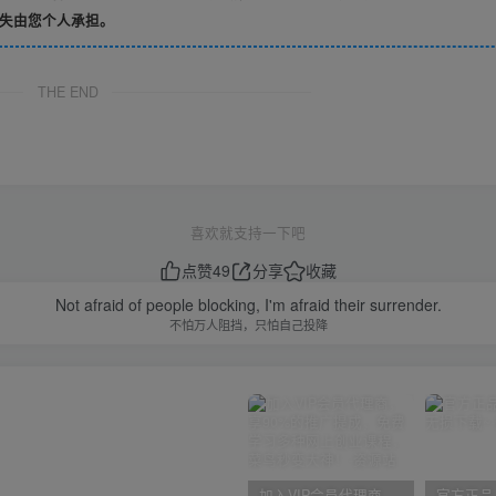
失由您个人承担。
THE END
喜欢就支持一下吧
点赞
49
分享
收藏
Not afraid of people blocking, I'm afraid their surrender.
不怕万人阻挡，只怕自己投降
加入VIP会员代理商，享90%的推广提成，免费学习多种网上创业课程，菜鸟秒变大神！