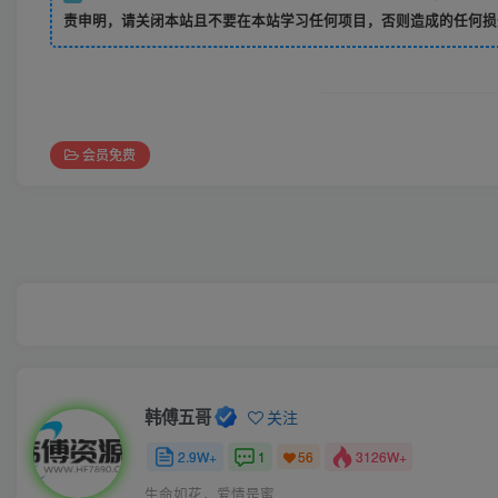
责申明，请关闭本站且不要在本站学习任何项目，否则造成的任何损
会员免费
韩傅五哥
关注
2.9W+
1
3126W+
56
生命如花，爱情是蜜