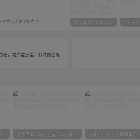
一直立到太阳冷却之时
加入VIP会员代理商，享90%的推广提成，免费学习多种网上创业课程，菜鸟秒变大神！
大总结，减少信息差，有效做店发
小红书最新拉新野路子，一部手机即可操作，一单15块，做得好日入2000+
【阿里国际站】打造Top店铺&获得优质询盘客户，​95%的国际站讲师不会说的运营技巧