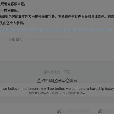
发现请向客服举报。
第一时间更新。
无法对内容的真实性及准确性做出判断，不承担任何财产损失和法律责任。若
失由您个人承担。
THE END
喜欢就支持一下吧
点赞
86
分享
收藏
If we believe that tomorrow will be better, we can bear a hardship today
如果我们相信明天会更好，今天就能承受艰辛