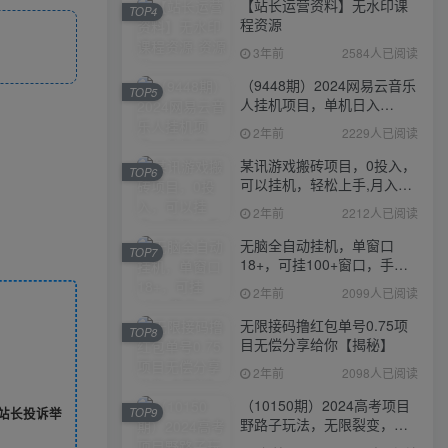
【站长运营资料】无水印课
TOP4
程资源
3年前
2584人已阅读
（9448期）2024网易云音乐
TOP5
人挂机项目，单机日入
150+，无脑月入5000+
2年前
2229人已阅读
某讯游戏搬砖项目，0投入，
TOP6
可以挂机，轻松上手,月入
3000+上不封顶
2年前
2212人已阅读
无脑全自动挂机，单窗口
TOP7
18+，可挂100+窗口，手机
电脑均可操作
2年前
2099人已阅读
无限接码撸红包单号0.75项
TOP8
目无偿分享给你【揭秘】
2年前
2098人已阅读
（10150期）2024高考项目
TOP9
站长投诉举
野路子玩法，无限裂变，最
高一天1W＋！