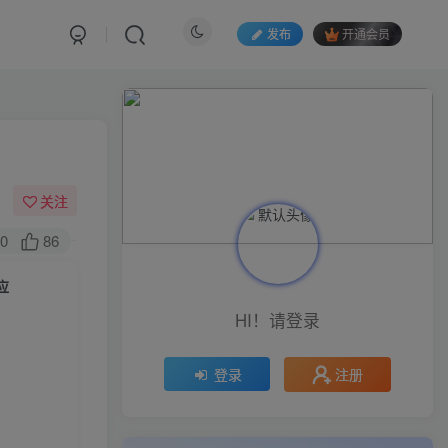
发布
开通会员
关注
0
86
应
HI！请登录
注册
登录