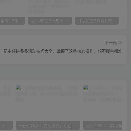
官方正品 全网VIP课程 无损下载~
加入VIP会员代理商享90%推广提成，免费学多种网创课程，菜鸟秒变大神
【站长运营资料】无水印课程资源
下一篇
纪主任拼多多活动技巧大全，掌握了这些核心操作，想不爆单都难
抖音24小时无人直播音乐，不违规，不封号纯撸音浪，小白实操当天日入1000+
一份资料多种变现方式，小白也能轻松上手，日入800不是问题