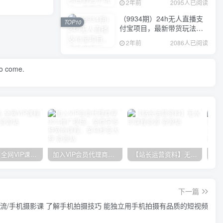
2年前
2095人已阅读
（9934期）24h无人直播支
TOP10
付宝项目，最新带货玩法，
纯躺赚实测日入500+
2年前
2086人已阅读
to come.
官方正品 全网VIP课程 无损下载~
加入VIP会员代理商享90%推广提成，免费学多种网创课程，菜鸟秒变大神
【站长运营资料】无水印课程资源
下一篇
术流/手机摄影课 了解手机拍摄技巧 能独立用手机拍摄有品质的短视频