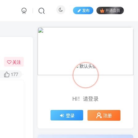
发布
开通会员
关注
177
HI！请登录
注册
登录