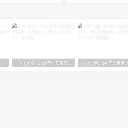
无脑全自动挂机，单窗口18+，可挂100+窗口，手机电脑均可操作
（10150期）2024高考项目野路子玩法，无限裂变，最高一天1W＋！