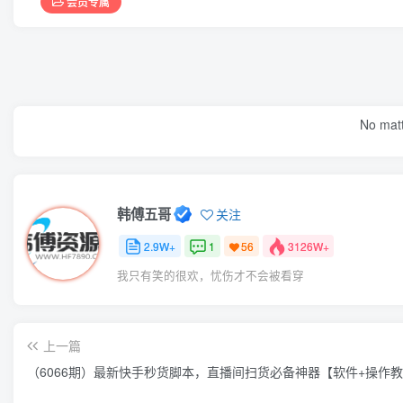
会员专属
No matt
韩傅五哥
关注
2.9W+
1
3126W+
56
我只有笑的很欢，忧伤才不会被看穿
上一篇
（6066期）最新快手秒货脚本，直播间扫货必备神器【软件+操作