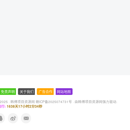
免责声明
-
关于我们
-
广告合作
-
网站地图
 2025 ·
韩傅项目资源网 赣ICP备2025074731号
· 由
韩傅项目资源网
强力驱动.
行:
1638天17小时2分35秒