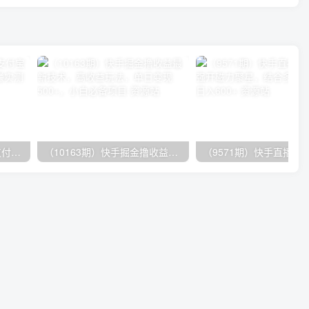
（9934期）24h无人直播支付宝项目，最新带货玩法，纯躺赚实测日入500+
（10163期）快手掘金撸收益最新技术，高收益玩法，单日变现500+，小白必备项目