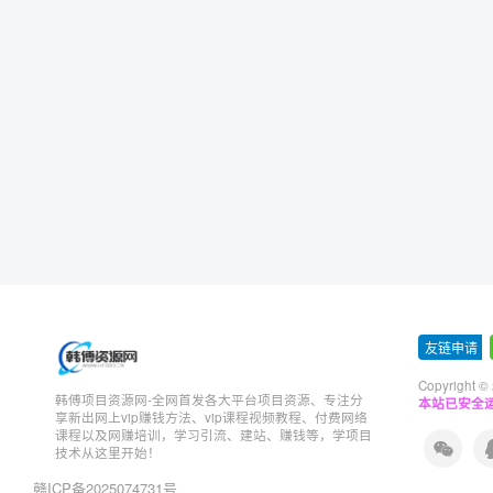
友链申请
-
Copyright ©
韩傅项目资源网-全网首发各大平台项目资源、专注分
本站已安全运
享新出网上vip赚钱方法、vip课程视频教程、付费网络
课程以及网赚培训，学习引流、建站、赚钱等，学项目
技术从这里开始！
赣ICP备2025074731号