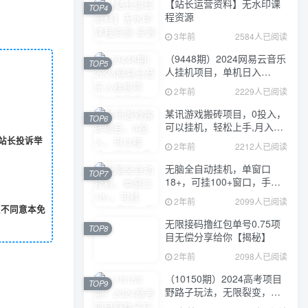
【站长运营资料】无水印课
TOP4
程资源
3年前
2584人已阅读
（9448期）2024网易云音乐
TOP5
人挂机项目，单机日入
150+，无脑月入5000+
2年前
2229人已阅读
某讯游戏搬砖项目，0投入，
TOP6
可以挂机，轻松上手,月入
3000+上不封顶
站长投诉举
2年前
2212人已阅读
无脑全自动挂机，单窗口
TOP7
18+，可挂100+窗口，手机
电脑均可操作
2年前
2099人已阅读
您不同意本免
无限接码撸红包单号0.75项
TOP8
目无偿分享给你【揭秘】
2年前
2098人已阅读
（10150期）2024高考项目
TOP9
野路子玩法，无限裂变，最
高一天1W＋！