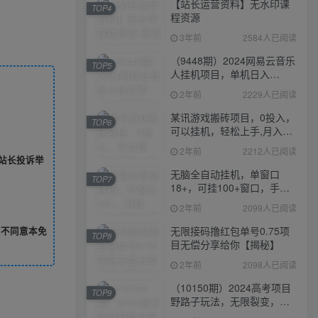
【站长运营资料】无水印课
TOP4
程资源
3年前
2584人已阅读
（9448期）2024网易云音乐
TOP5
人挂机项目，单机日入
150+，无脑月入5000+
2年前
2229人已阅读
某讯游戏搬砖项目，0投入，
TOP6
可以挂机，轻松上手,月入
3000+上不封顶
2年前
2212人已阅读
站长投诉举
无脑全自动挂机，单窗口
TOP7
18+，可挂100+窗口，手机
电脑均可操作
2年前
2099人已阅读
无限接码撸红包单号0.75项
您不同意本免
TOP8
目无偿分享给你【揭秘】
2年前
2098人已阅读
（10150期）2024高考项目
TOP9
野路子玩法，无限裂变，最
高一天1W＋！