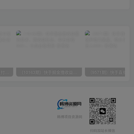
（9934期）24h无人直播支付宝项目，最新带货玩法，纯躺赚实测日入500+
（10163期）快手掘金撸收益最新技术，高收益玩法，单日变现500+，小白必备项目
韩傅项目资源网
扫码加站长微信