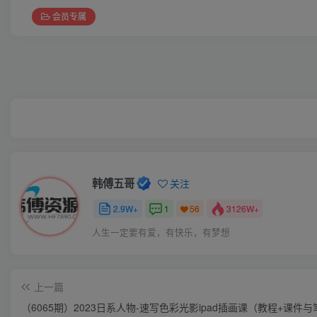
会员专属
韩傅五哥
关注
2.9W+
1
3126W+
56
人生一定要有爱，有快乐，有梦想
上一篇
（6065期）2023日系人物-速写色彩光影ipad插画课（教程+课件