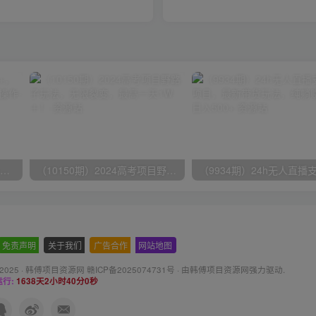
无脑全自动挂机，单窗口18+，可挂100+窗口，手机电脑均可操作
（10150期）2024高考项目野路子玩法，无限裂变，最高一天1W＋！
免责声明
-
关于我们
-
广告合作
-
网站地图
 2025 ·
韩傅项目资源网 赣ICP备2025074731号
· 由
韩傅项目资源网
强力驱动.
行:
1638天2小时40分1秒