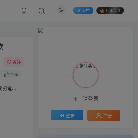
发布
开通会员
款
关注
196
（6067期）运营型实操内训营-第28期线下课 从底层逻辑到实操到千川投放 打造百万爆款
HI！请登录
注册
登录