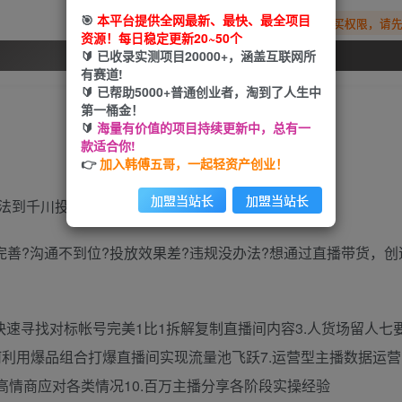
🎯
本平台提供全网最新、最快、最全项目
您暂无购买权限，请
资源！每日稳定更新20~50个
🔰 已收录实测项目20000+，涵盖互联网所
开通会员
有赛道!
🔰 已帮助5000+普通创业者，淘到了人生中
第一桶金！
🔰
海量有价值的项目持续更新中，总有一
款适合你!
👉
加入韩傅五哥，一起轻资产创业！
加盟当站长
加盟当站长
法到千川投放
完善?沟通不到位?投放效果差?违规没办法?想通过直播带货，
快速寻找对标帐号完美1比1拆解复制直播间内容3.人货场留人七要
如何利用爆品组合打爆直播间实现流量池飞跃7.运营型主播数据运营
高情商应对各类情况10.百万主播分享各阶段实操经验