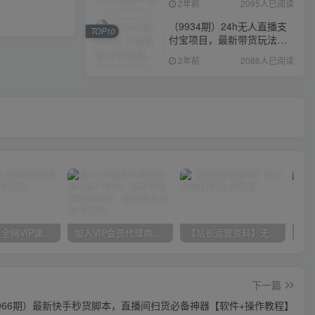
2年前
2095人已阅读
（9934期）24h无人直播支
TOP10
付宝项目，最新带货玩法，
纯躺赚实测日入500+
2年前
2086人已阅读
官方正品 全网VIP课程 无损下载~
加入VIP会员代理商享90%推广提成，免费学多种网创课程，菜鸟秒变大神
【站长运营资料】无水印课程资源
下一篇
066期）最新快手秒货脚本，直播间扫货必备神器【软件+操作教程】