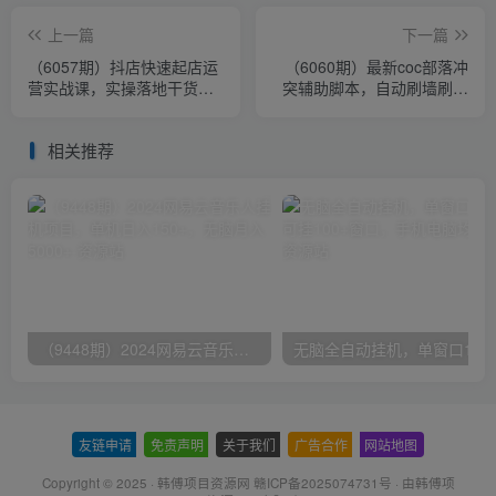
上一篇
下一篇
（6057期）抖店快速起店运
（6060期）最新coc部落冲
营实战课，实操落地干货内
突辅助脚本，自动刷墙刷资
容，一看就会，一步步实战
源捐兵布阵宝石【永久脚本
写好步骤
+教程】
相关推荐
（9448期）2024网易云音乐人挂机项目，单机日入150+，无脑月入5000+
无脑全自动挂机，单窗口
友链申请
-
免责声明
-
关于我们
-
广告合作
-
网站地图
Copyright © 2025 ·
韩傅项目资源网 赣ICP备2025074731号
· 由
韩傅项