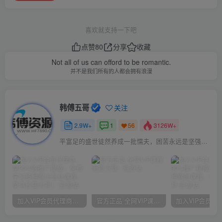
喜欢就支持一下吧
点赞
80
分享
收藏
Not all of us can offord to be romantic.
并不是我们所有的人都会拥有浪漫
韩傅五哥
关注
2.9W+
1
3126W+
56
平富足的盛世徒然养成一批懦夫，困苦永远是坚强之母
加入VIP会员代理商，享90%的推广提成，免费学习多种网上创业课程，菜鸟秒变大神！
官方正品 全网VIP课程 无损下载~