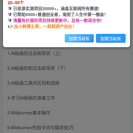
20~50个
开通会员
🔰 已收录实测项目20000+，涵盖互联网所有赛道!
🔰 已帮助5000+普通创业者，淘到了人生中第一桶金！
🔰
海量有价值的项目持续更新中，总有一款适合你!
👉
加入韩傅五哥，一起轻资产创业！
课程大纲：
加盟当站长
加盟当站长
1.Al绘画的过去和现状（上)
2.Al绘画的和过去和现状（下）
3.Al绘画工具的区别和选择
4.学习Al绘画的准备工作
5.Midjourney基本操作
6.Midiournev的指令词与描述技|巧