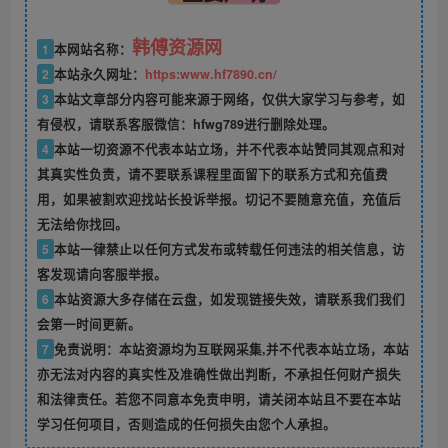
韩傅资源网
1
本网站名称：
2
本站永久网址：
https:www.hf7890.cn/
3
本站文章部分内容可能来源于网络，仅供大家学习与参考，如
有侵权，请联系客服微信：hfwg789进行删除处理。
4
本站一切资源不代表本站立场，并不代表本站赞同其观点和对
其真实性负责，请不要联系课程里面留下的联系方式和充值费
用，如果被割欢迎找站长投诉举报。切记不要随意充值，充值后
无法给你找回。
5
本站一律禁止以任何方式发布或转载任何违法的相关信息，访
客发现请向客服举报。
6
本站资源大多存储在云盘，如发现链接失效，请联系我们我们
会第一时间更新。
7
免责说明：本站资源均为互联网采集,并不代表本站立场，本站
亦无法对内容的真实性及准确性做出判断，不承担任何财产损失
和法律责任。若您不同意本免责申明，请关闭本站且不要在本站
学习任何项目，否则造成的任何损失由您个人承担。