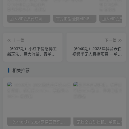
加入VIP会员代理商，享90%的推广提成，免费学习多种网上创业课程，菜鸟秒变大神！
官方正品 全网VIP课程 无损下载~
上一篇
下一篇
（6037期）小红书情感博主
（6040期）2023年抖音表白
新玩法，巨大流量，客单价
视频半无人直播项目 一单赚
200+
19.9到39.9元（教程+资源
+话术）
相关推荐
（9448期）2024网易云音乐人挂机项目，单机日入150+，无脑月入5000+
无脑全自动挂机，单窗口