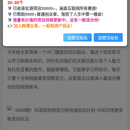
20~50个
开通会员
🔰 已收录实测项目20000+，涵盖互联网所有赛道!
🔰 已帮助5000+普通创业者，淘到了人生中第一桶金！
🔰
海量有价值的项目持续更新中，总有一款适合你!
👉
加入韩傅五哥，一起轻资产创业！
抖音短视频百万粉快速启动计划-冷知识快速涨粉变现玩法
加盟当站长
加盟当站长
今天给大家带来一个冷门爆款的知识副业，做这个项目是可
以学习到很多知识，同时也对我们的文案功底以及个人能力
有比较显著的提升，既能够赚钱，又能够学习到知识，每天
只要十分钟就能够变现数百万，这是我见过普通人最适合模
仿的短视频账号。