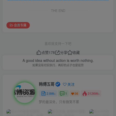
THE END
会员专属
喜欢就支持一下吧
点赞
178
分享
收藏
A good idea without action is worth nothing.
如果没有切实执行，再好的点子也是徒劳
韩傅五哥
关注
2.9W+
1
3126W+
56
梦的最深处，只有微笑不累