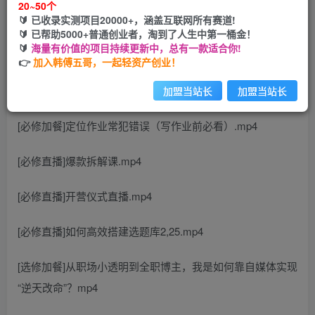
20~50个
开通会员
🔰 已收录实测项目20000+，涵盖互联网所有赛道!
🔰 已帮助5000+普通创业者，淘到了人生中第一桶金！
🔰
海量有价值的项目持续更新中，总有一款适合你!
👉
加入韩傅五哥，一起轻资产创业！
课程目录
加盟当站长
加盟当站长
[必修加餐]定位作业常犯错误（写作业前必看）.mp4
[必修直播]爆款拆解课.mp4
[必修直播]开营仪式直播.mp4
[必修直播]如何高效搭建选题库2,25.mp4
[选修加餐]从职场小透明到全职博主，我是如何靠自媒体实现
“逆天改命”？mp4