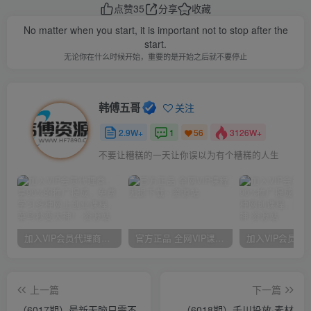
点赞
35
分享
收藏
No matter when you start, it is important not to stop after the
start.
无论你在什么时候开始，重要的是开始之后就不要停止
韩傅五哥
关注
2.9W+
1
3126W+
56
不要让糟糕的一天让你误以为有个糟糕的人生
加入VIP会员代理商，享90%的推广提成，免费学习多种网上创业课程，菜鸟秒变大神！
官方正品 全网VIP课程 无损下载~
上一篇
下一篇
（6017期）最新无脑只需不
（6018期）千川投放·素材