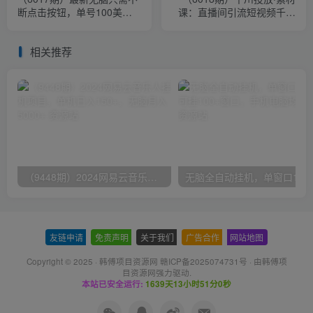
断点击按钮，单号100美金
课：直播间引流短视频千川
暴利项目，可批量操作
投放素材与投放策略进阶，9
节完整
相关推荐
（9448期）2024网易云音乐人挂机项目，单机日入150+，无脑月入5000+
无脑全自动挂机，单窗口
友链申请
-
免责声明
-
关于我们
-
广告合作
-
网站地图
Copyright © 2025 ·
韩傅项目资源网 赣ICP备2025074731号
· 由
韩傅项
目资源网
强力驱动.
本站已安全运行:
1639天13小时51分0秒