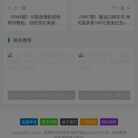
上一篇
下一篇
（5995期）AI美册爆款视频
（5997期）搬运口碑车评 单
制作教程，轻松领先美册赛
号最高拿165元现金红包+新
道【教程+素材】
一期攻略多号多撸(教程+洗
稿插件)
相关推荐
（9448期）2024网易云音乐人挂机项目，单机日入150+，无脑月入5000+
无脑全自动挂机，单窗口
友链申请
-
免责声明
-
关于我们
-
广告合作
-
网站地图
Copyright © 2025 ·
韩傅项目资源网 赣ICP备2025074731号
· 由
韩傅项
目资源网
强力驱动.