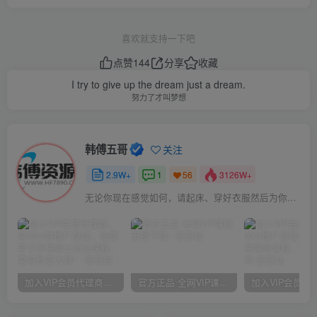
喜欢就支持一下吧
点赞
144
分享
收藏
I try to give up the dream just a dream.
努力了才叫梦想
韩傅五哥
关注
2.9W+
1
3126W+
56
无论你现在感觉如何，请起床、穿好衣服然后为你的梦想而奋斗
加入VIP会员代理商，享90%的推广提成，免费学习多种网上创业课程，菜鸟秒变大神！
官方正品 全网VIP课程 无损下载~