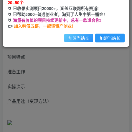
20~50个
开通会员
🔰 已收录实测项目20000+，涵盖互联网所有赛道!
🔰 已帮助5000+普通创业者，淘到了人生中第一桶金！
🔰
海量有价值的项目持续更新中，总有一款适合你!
👉
加入韩傅五哥，一起轻资产创业！
加盟当站长
加盟当站长
每天20分钟，轻松零撸50元礼品
项目特点
准备工作
实操演示
产品用途（变现方法）