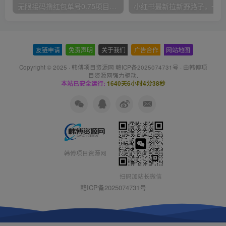
无限接码撸红包单号0.75项目无偿分享给你【揭秘】
小红
友链申请
-
免责声明
-
关于我们
-
广告合作
-
网站地图
Copyright © 2025 ·
韩傅项目资源网 赣ICP备2025074731号
· 由
韩傅项
目资源网
强力驱动.
本站已安全运行:
1640天6小时4分39秒
韩傅项目资源网
扫码加站长微信
赣ICP备2025074731号