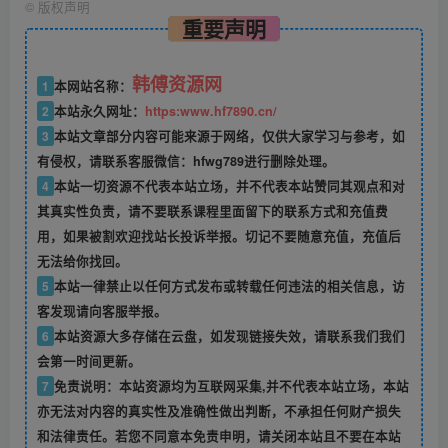
©
版权声明
重要声明
韩傅资源网
1
本网站名称：
2
本站永久网址：
https:www.hf7890.cn/
3
本站文章部分内容可能来源于网络，仅供大家学习与参考，如
有侵权，请联系客服微信：hfwg789进行删除处理。
4
本站一切资源不代表本站立场，并不代表本站赞同其观点和对
其真实性负责，请不要联系课程里面留下的联系方式和充值费
用，如果被割欢迎找站长投诉举报。切记不要随意充值，充值后
无法给你找回。
5
本站一律禁止以任何方式发布或转载任何违法的相关信息，访
客发现请向客服举报。
6
本站资源大多存储在云盘，如发现链接失效，请联系我们我们
会第一时间更新。
7
免责说明：本站资源均为互联网采集,并不代表本站立场，本站
亦无法对内容的真实性及准确性做出判断，不承担任何财产损失
和法律责任。若您不同意本免责申明，请关闭本站且不要在本站