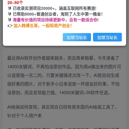
20~50个
🔰 已收录实测项目20000+，涵盖互联网所有赛道!
您当前未登录！建议登陆后购买，可保存购买订单
🔰 已帮助5000+普通创业者，淘到了人生中第一桶金！
🔰
海量有价值的项目持续更新中，总有一款适合你!
👉
加入韩傅五哥，一起轻资产创业！
加盟当站长
加盟当站长
最近用AI软件创作者越来越多，而且简单粗暴，今天准备了
14000关键词，不再怕没原创作品，因为用ai做出来的图片可
以说是独一无二的，只要关键描述次改一下，AI就自动生成
很好看的图片，对于新手小白来说是一件很友好的事，不怕
没原创，而且变现能力强，14000关键词+35软件任选，
AI绘画如何变现，其实现在已经有很多国内AI绘画工具了，
针对于个人用户来