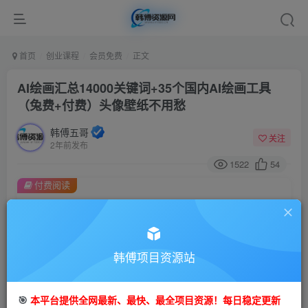
首页
创业课程
会员免费
正文
AI绘画汇总14000关键词+35个国内AI绘画工具
（兔费+付费）头像壁纸不用愁
韩傅五哥
关注
2年前发布
1522
54
付费阅读
AI绘画汇总14000关键词+35个国内AI绘画工具（兔费+付费）头像壁纸不用愁
此内容为付费阅读，请付费后查看
9.9
99
金币
韩傅项目资源站
金币
免费
会员
🎯
本平台提供全网最新、最快、最全项目资源！每日稳定更新
立即购买