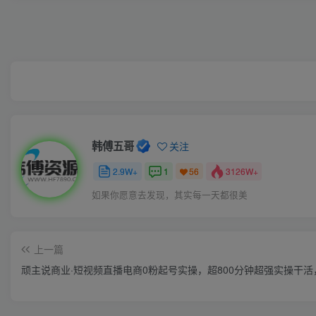
韩傅五哥
关注
2.9W+
1
3126W+
56
如果你愿意去发现，其实每一天都很美
上一篇
顽主说商业·短视频直播电商0粉起号实操，超800分钟超强实操干