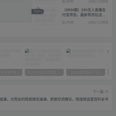
2年前
2095人已阅读
（9934期）24h无人直播支
TOP10
付宝项目，最新带货玩法，
纯躺赚实测日入500+
2年前
2086人已阅读
官方正品 全网VIP课程 无损下载~
加入VIP会员代理商享90%推广提成，免费学多种网创课程，菜鸟秒变大神
【站长运营资料】无水印课程资源
下一篇
成课，大而全的短视频实操课，拒绝空洞理论，短视频运营百科全书