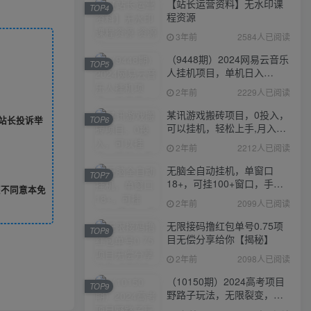
【站长运营资料】无水印课
TOP4
程资源
3年前
2584人已阅读
（9448期）2024网易云音乐
TOP5
人挂机项目，单机日入
150+，无脑月入5000+
2年前
2229人已阅读
某讯游戏搬砖项目，0投入，
TOP6
站长投诉举
可以挂机，轻松上手,月入
3000+上不封顶
2年前
2212人已阅读
无脑全自动挂机，单窗口
TOP7
18+，可挂100+窗口，手机
您不同意本免
电脑均可操作
2年前
2099人已阅读
无限接码撸红包单号0.75项
TOP8
目无偿分享给你【揭秘】
2年前
2098人已阅读
（10150期）2024高考项目
TOP9
野路子玩法，无限裂变，最
高一天1W＋！