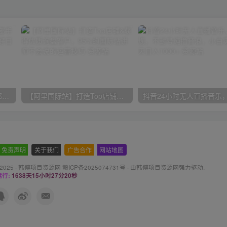
小红书最新拉新野路子，一部手机即可操作，一单15块，做得好日入2000+
【阿里国际站】打造Top店铺&获得优质询盘客户，​95%的国际站讲师不会说的运营技巧
免责声明
-
关于我们
-
广告合作
-
网站地图
 2025 ·
韩傅项目资源网 赣ICP备2025074731号
· 由
韩傅项目资源网
强力驱动.
行:
1638天15小时27分21秒