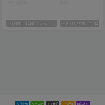
（9448期）2024网易云音乐人挂机项目，单机日入150+，无脑月入5000+
无脑全自动挂机，单窗口
友链申请
-
免责声明
-
关于我们
-
广告合作
-
网站地图