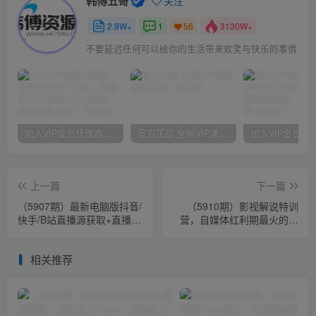
韩傅五哥
关注
2.9W+
1
3130W+
56
不要延迟任何可以给你的生活带来欢笑与快乐的事情
加入VIP会员代理商，享90%的推广提成，免费学习多种网上创业课程，菜鸟秒变大神！
官方正品 全网VIP课程 无损下载~
上一篇
下一篇
（5907期）最新电脑版抖音/
（5910期）影视解说特训
快手/B站直播源获取+直播间
营，自媒体红利期最火的赛
实时录制+直播转播【软件
道（全套课程-价值999）
+教程】
相关推荐