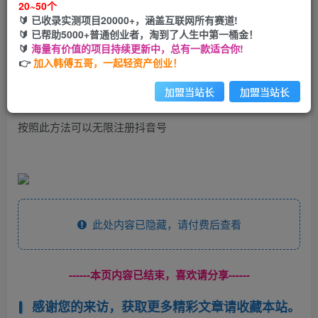
20~50个
开通会员
🔰 已收录实测项目20000+，涵盖互联网所有赛道!
🔰 已帮助5000+普通创业者，淘到了人生中第一桶金！
🔰
海量有价值的项目持续更新中，总有一款适合你!
👉
加入韩傅五哥，一起轻资产创业！
最新可用无限注册抖音号
加盟当站长
加盟当站长
按照此方法可以无限注册抖音号
此处内容已隐藏，请付费后查看
------本页内容已结束，喜欢请分享------
感谢您的来访，获取更多精彩文章请收藏本站。