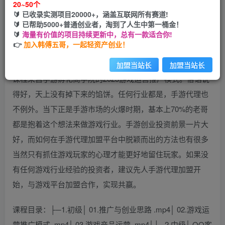
20~50个
🔰 已收录实测项目20000+，涵盖互联网所有赛道!
您当前未登录！建议登陆后购买，可保存购买订单
🔰 已帮助5000+普通创业者，淘到了人生中第一桶金！
🔰
海量有价值的项目持续更新中，总有一款适合你!
👉
加入韩傅五哥，一起轻资产创业！
加盟当站长
加盟当站长
课程来自手游孵化商学院的2023游戏运营推广模式。俗话说
得好，天上没有掉下来的馅饼。任何行业都是，手游代理也
不例外。当下正是手游市场的火爆时期，基本上70%的老哥
都是抱着这个想法来做游戏行业。手游创业投资前景一片大
好，而如何在手游代理加盟平台中脱颖而出的方法也有很多
当然只有抓住游戏玩家的心理才能更好地留住玩家。如果没
有任何游戏行业经验的投资者，建议先人手游代理加盟开
始，与游戏平台加盟合作，实现共赢。
课程目录：├─1.初级│ 01.推广与创业思路 .mp4│ 02.游戏运
营推广模式 .mp4│ 03.游戏产品运营 .mp4│├─2.中级│ QQ客