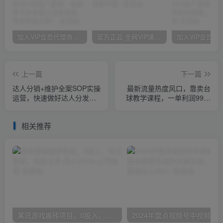
加入VIP会员代理商，享90%的推广提成，免费学习多种网上创业课程，菜鸟秒变大神！
官方正品 全网VIP课程 无损下载~
上一篇
下一篇
达人分销+维护全案SOP实操
最新流量热度风口，靠卖台
运营，快速做好达人分发和
球教学课程，一单利润99，
达人维护（24节课）
一周破千单！（附100G资
料）
相关推荐
某讯游戏搬砖项目，0投入，可以挂机，轻松上手,月入3000+上不封顶