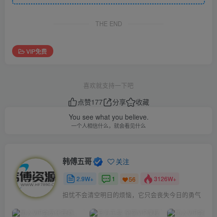
THE END
VIP免费
喜欢就支持一下吧
点赞
177
分享
收藏
You see what you believe.
一个人相信什么，就会看见什么
韩傅五哥
关注
2.9W+
1
3126W+
56
担忧不会清空明日的烦恼，它只会丧失今日的勇气