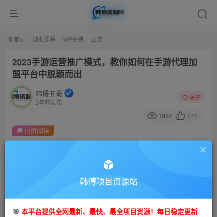
首页
创业课程
VIP免费
正文
2023手游运营推广模式，教你如何在手游代理加
盟平台中脱颖而出
韩傅五哥
关注
2年前发布
1952
177
付费阅读
2023手游运营推广模式，教你如何在手游代理加盟平台中脱颖而出
此内容为付费阅读，请付费后查看
9.9
99
金币
韩傅项目资源站
金币
免费
会员
🎯
本平台提供全网最新、最快、最全项目资源！每日稳定更新
立即购买