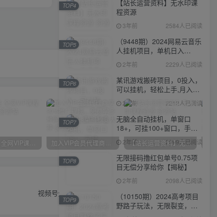
【站长运营资料】无水印课
TOP4
程资源
3年前
2584人已阅读
（9448期）2024网易云音乐
TOP5
人挂机项目，单机日入
150+，无脑月入5000+
2年前
2229人已阅读
某讯游戏搬砖项目，0投入，
TOP6
可以挂机，轻松上手,月入
3000+上不封顶
2年前
2212人已阅读
无脑全自动挂机，单窗口
TOP7
18+，可挂100+窗口，手机
电脑均可操作
2年前
2099人已阅读
官方正品 全网VIP课程 无损下载~
加入VIP会员代理商享90%推广提成，免费学多种网创课程，菜鸟秒变大神
【站长运营资料】无水印课程资源
无限接码撸红包单号0.75项
TOP8
目无偿分享给你【揭秘】
下一篇
2年前
2098人已阅读
视频号分成计划最新玩法，日入500+，年末最后的冲刺
（10150期）2024高考项目
TOP9
野路子玩法，无限裂变，最
高一天1W＋！