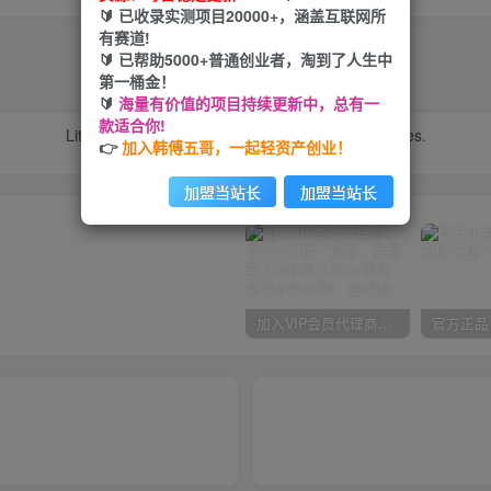
🔰 已收录实测项目20000+，涵盖互联网所
有赛道!
🔰 已帮助5000+普通创业者，淘到了人生中
喜欢就支持一下吧
第一桶金！
点赞
49
分享
收藏
🔰
海量有价值的项目持续更新中，总有一
款适合你!
Little compliments mean so much to me sometimes.
👉
加入韩傅五哥，一起轻资产创业！
有时候，一点微不足道的肯定，对我却意义非凡
加盟当站长
加盟当站长
加入VIP会员代理商，享90%的推广提成，免费学习多种网上创业课程，菜鸟秒变大神！