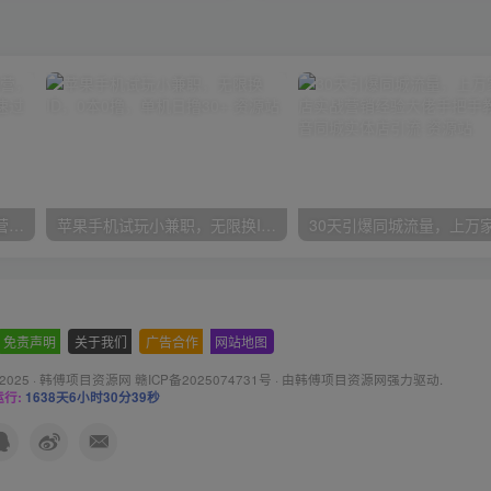
2024年盘点视频号中视频运营，盘点视频号创作分成计划，快速过原创日入300+
苹果手机试玩小兼职，无限换ID，0本0撸，单机日撸30+
免责声明
-
关于我们
-
广告合作
-
网站地图
 2025 ·
韩傅项目资源网 赣ICP备2025074731号
· 由
韩傅项目资源网
强力驱动.
行:
1638天6小时30分40秒