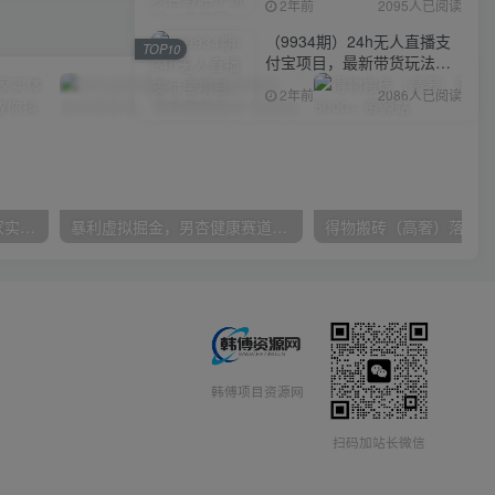
2年前
2095人已阅读
（9934期）24h无人直播支
TOP10
付宝项目，最新带货玩法，
纯躺赚实测日入500+
2年前
2086人已阅读
30天引爆同城流量，上万家实体店实战营销经验大佬手把手教你抖音同城实体店引流
暴利虚拟掘金，男杏健康赛道，成本高客单，单月轻松破万
韩傅项目资源网
扫码加站长微信