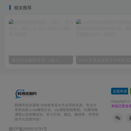
相关推荐
某讯游戏搬砖项目，0投入，可以挂机，轻松上手,月入3000+上不封顶
友链申请
-
Copyright ©
韩傅项目资源网-全网首发各大平台项目资源、专注分
本站已安全运
享新出网上vip赚钱方法、vip课程视频教程、付费网络
课程以及网赚培训，学习引流、建站、赚钱等，学项目
技术从这里开始！
赣ICP备2025074731号