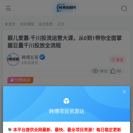
首页
创业课程
会员免费
正文
颖儿爱慕·千川投流运营大课，从0到1带你全面掌
握巨量千川投放全流程
韩傅五哥
关注
2年前发布
1812
93
付费阅读
颖儿爱慕·千川投流运营大课，从0到1带你全面掌握巨量千川投放全流程
此内容为付费阅读，请付费后查看
9.9
99
金币
韩傅项目资源站
金币
免费
会员
🎯
本平台提供全网最新、最快、最全项目资源！每日稳定更新
立即购买