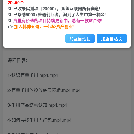
20~50个
🔰 已收录实测项目20000+，涵盖互联网所有赛道!
您当前未登录！建议登陆后购买，可保存购买订单
🔰 已帮助5000+普通创业者，淘到了人生中第一桶金！
🔰
海量有价值的项目持续更新中，总有一款适合你!
👉
加入韩傅五哥，一起轻资产创业！
加盟当站长
加盟当站长
课程目录：
1-认识巨量千川.mp4.mp4
2-巨量千川的投放底层逻辑.mp4.mp4
3-千川产品结构认知.mp4.mp4
4-如何寻找千川人群包.mp4.mp4