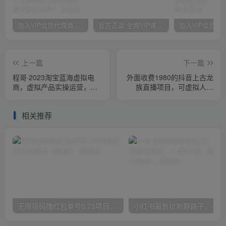
加入VIP会员代理商，享90%的推广提成，免费学习多种网上创业课程，菜鸟秒变大神！
官方正品 全网VIP课程 无损下载~
上一篇
下一篇
程哥·2023淘宝蓝海虚拟电
外面收费1980的抖音上古龙
商，虚拟产品实操运营，蓝
族直播项目，可虚拟人直
海选品+案例拆解
播，抖音报白，实时互动直
播
相关推荐
无限接码撸红包单号0.75项目无偿分享给你【揭秘】
小红