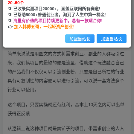
20~50个
开通会员
🔰 已收录实测项目20000+，涵盖互联网所有赛道!
🔰 已帮助5000+普通创业者，淘到了人生中第一桶金！
🔰
海量有价值的项目持续更新中，总有一款适合你!
👉
加入韩傅五哥，一起轻资产创业！
一：先说下什么是「IP图文项目引流」
加盟当站长
加盟当站长
简单来说就是用图文的方式将需求创业、副业的人群吸引过
来，我们搞项目的最缺的便是流量，借助这个玩法融合自己
的产品我们不仅仅可以引流创业粉，只要是自己所在的行业
具有可复制性的内容便可以进行引流，可以说一套方法多个
行业可以使用。
这个项目，只要实操就还有红利，基本上10天之内可以出单
获得正反馈
从逻辑上说这种项目就是卖铲子的项目，带需求创业的人入