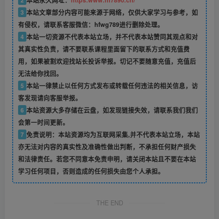
2
本站永久网址：
https:www.hf7890.cn/
3
本站文章部分内容可能来源于网络，仅供大家学习与参考，如
有侵权，请联系客服微信：hfwg789进行删除处理。
4
本站一切资源不代表本站立场，并不代表本站赞同其观点和对
其真实性负责，请不要联系课程里面留下的联系方式和充值费
用，如果被割欢迎找站长投诉举报。切记不要随意充值，充值后
无法给你找回。
5
本站一律禁止以任何方式发布或转载任何违法的相关信息，访
客发现请向客服举报。
6
本站资源大多存储在云盘，如发现链接失效，请联系我们我们
会第一时间更新。
7
免责说明：本站资源均为互联网采集,并不代表本站立场，本站
亦无法对内容的真实性及准确性做出判断，不承担任何财产损失
和法律责任。若您不同意本免责申明，请关闭本站且不要在本站
学习任何项目，否则造成的任何损失由您个人承担。
THE END