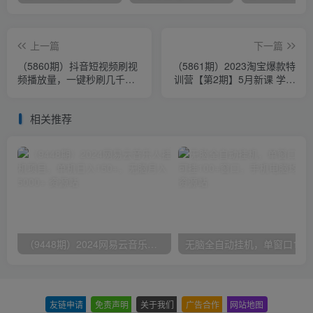
上一篇
下一篇
（5860期）抖音短视频刷视
（5861期）2023淘宝爆款特
频播放量，一键秒刷几千播
训营【第2期】5月新课 学习
放【软件+视频教程】
爆款思路，实现利润增长
相关推荐
（9448期）2024网易云音乐人挂机项目，单机日入150+，无脑月入5000+
无脑全自动挂机，单窗口
友链申请
-
免责声明
-
关于我们
-
广告合作
-
网站地图