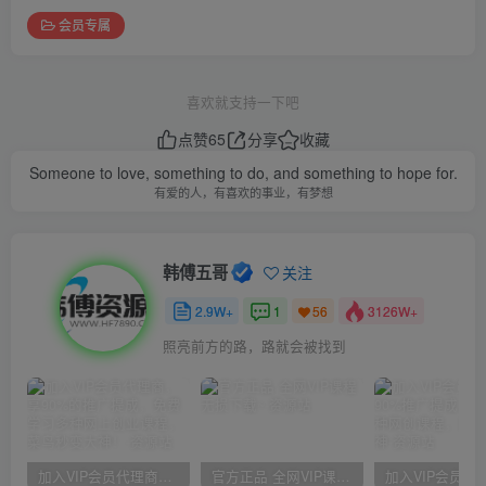
会员专属
喜欢就支持一下吧
点赞
65
分享
收藏
Someone to love, something to do, and something to hope for.
有爱的人，有喜欢的事业，有梦想
韩傅五哥
关注
2.9W+
1
3126W+
56
照亮前方的路，路就会被找到
加入VIP会员代理商，享90%的推广提成，免费学习多种网上创业课程，菜鸟秒变大神！
官方正品 全网VIP课程 无损下载~