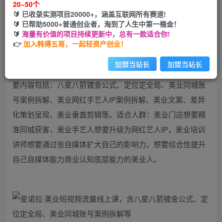
20~50个
🔰 已收录实测项目20000+，涵盖互联网所有赛道!
您当前未登录！建议登陆后购买，可保存购买订单
🔰 已帮助5000+普通创业者，淘到了人生中第一桶金！
🔰
海量有价值的项目持续更新中，总有一款适合你!
👉
加入韩傅五哥，一起轻资产创业！
课程介绍：
加盟当站长
加盟当站长
课程来自星诺拉的美业短视频流量线上课，价值3980元。主
要内容包括：八星八箭镀金公式、定位定全局、美业同城账
号案例拆解、美业网红手艺人IP案例拆解、美业文案、差异
化策划呈现、美业垂直剪辑等。适合人群：美业门店想要精
准同城获客，美业手艺人想要升级为网红艺人IP，美业培训
讲师想要通过张自媒体扩大自己的影响力，想要综合性提升
自己自媒体能力商业认知底层能力的美业人。