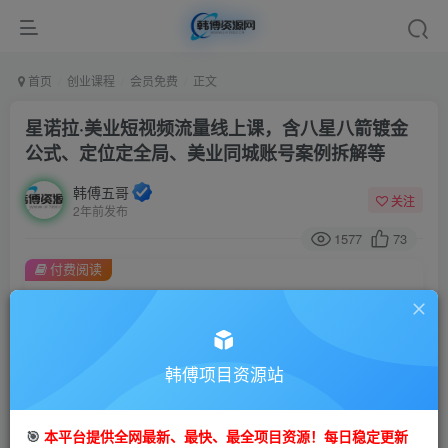
首页
创业课程
会员免费
正文
星诺拉·美业短视频流量线上课，含八星八箭镀金
公式、定位定全局、美业同城账号案例拆解等
韩傅五哥
关注
2年前发布
1577
73
付费阅读
星诺拉·美业短视频流量线上课，含八星八箭镀金公式、定位定全局、美业同城账号案例拆解等
此内容为付费阅读，请付费后查看
9.9
99
金币
韩傅项目资源站
金币
免费
会员
🎯
本平台提供全网最新、最快、最全项目资源！每日稳定更新
立即购买