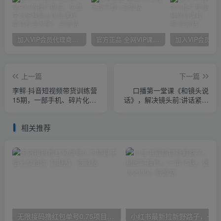
加入VIP会员代理商，享90%的推广提成，免费学习多种网上创业课程，菜鸟秒变大神！
官方正品 全网VIP课程 无损下载~
上一篇
下一篇
李鲆·抖音短视频带货训练营
口播第一堂课《和镜头说
15期，一部手机、碎片化时
话》，解决镜头前:讲话紧张
间也能做，随时随地都能赚
不自然，忘词不自信等问题
钱
相关推荐
无限接码撸红包单号0.75项目无偿分享给你【揭秘】
小红