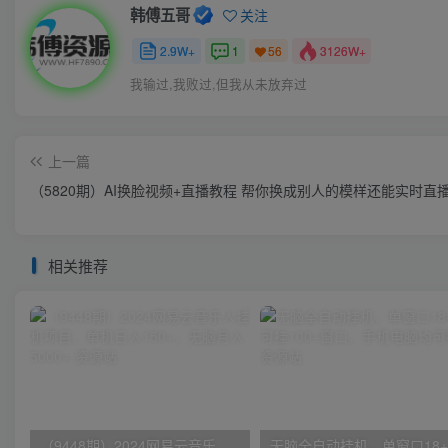
韩傅五哥
关注
2.9W+
1
3126W+
56
我输过,我败过,但我从未放弃过
上一篇
（5820期）AI换脸视频+直播教程 帮你换成别人的模样还能实时直播
相关推荐
（9448期）2024网易云音乐人挂机项目，单机日入150+，无脑月入5000+