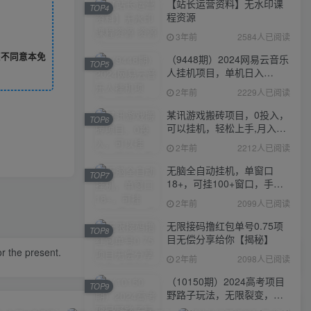
【站长运营资料】无水印课
TOP4
程资源
3年前
2584人已阅读
您不同意本免
（9448期）2024网易云音乐
TOP5
人挂机项目，单机日入
150+，无脑月入5000+
2年前
2229人已阅读
某讯游戏搬砖项目，0投入，
TOP6
可以挂机，轻松上手,月入
3000+上不封顶
2年前
2212人已阅读
无脑全自动挂机，单窗口
TOP7
18+，可挂100+窗口，手机
电脑均可操作
2年前
2099人已阅读
无限接码撸红包单号0.75项
TOP8
目无偿分享给你【揭秘】
r the present.
2年前
2098人已阅读
（10150期）2024高考项目
TOP9
野路子玩法，无限裂变，最
高一天1W＋！