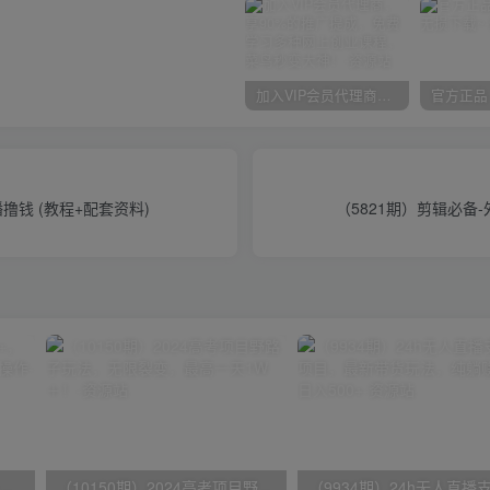
加入VIP会员代理商，享90%的推广提成，免费学习多种网上创业课程，菜鸟秒变大神！
撸钱 (教程+配套资料)
（5821期）剪辑必备
无脑全自动挂机，单窗口18+，可挂100+窗口，手机电脑均可操作
（10150期）2024高考项目野路子玩法，无限裂变，最高一天1W＋！