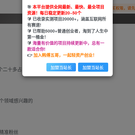
🎯
本平台提供全网最新、最快、最全项目
您暂无购买权限，请
资源！每日稳定更新20~50个
🔰 已收录实测项目20000+，涵盖互联网所
开通会员
有赛道!
🔰 已帮助5000+普通创业者，淘到了人生中
第一桶金！
🔰
海量有价值的项目持续更新中，总有一
款适合你!
👉
加入韩傅五哥，一起轻资产创业！
加盟当站长
加盟当站长
一个二十多占卜情感等一个粉就是十几块
个领域感兴趣的
精准粉丝