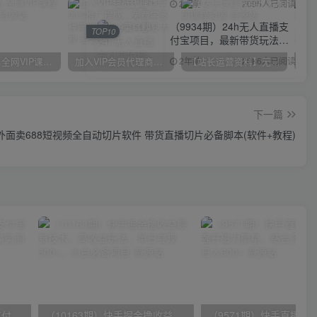
2年前
2095人已阅读
（9934期）24h无人直播支
TOP10
付宝项目，最新带货玩法，
纯躺赚实测日入500+
2年前
2086人已阅读
官方正品 全网VIP课程 无损下载~
加入VIP会员代理商享90%推广提成，免费学多种网创课程，菜鸟秒变大神
【站长运营资料】无水印课程资源
下一篇
-外面卖688短视频全自动切片软件 带货直播切片必备脚本(软件+教程)
（9934期）24h无人直播支付宝项目，最新带货玩法，纯躺赚实测日入500+
（10163期）快手掘金撸收益最新技术，高收益玩法，单日变现500+，小白必备项目