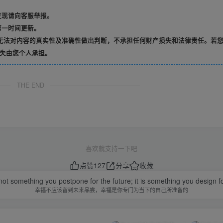
发现请向客服举报。
第一时间更新。
无法对内容的真实性及准确性做出判断，不承担任何财产损失和法律责任。若
失由您个人承担。
THE END
喜欢就支持一下吧
点赞
127
分享
收藏
not something you postpone for the future; it is something you design fo
幸福不应该留到未来品尝，幸福是你专门为当下的自己所准备的