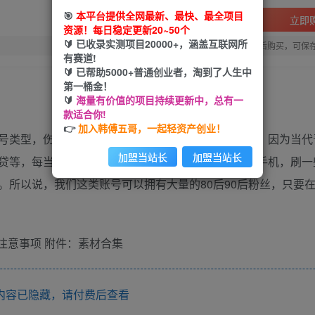
🎯
本平台提供全网最新、最快、最全项目
立即
资源！每日稳定更新20~50个
🔰 已收录实测项目20000+，涵盖互联网所
您当前未登录！建议登陆后购买，可保
有赛道!
🔰 已帮助5000+普通创业者，淘到了人生中
第一桶金！
🔰
海量有价值的项目持续更新中，总有一
款适合你!
👉
加入韩傅五哥，一起轻资产创业！
号类型，伤感治愈账号，那么我们为什么做这类账号，因为当代
加盟当站长
加盟当站长
贷等，每当夜深人静的时候，总会有一部分群体拿起手机，刷一
。所以说，我们这类账号可以拥有大量的80后90后粉丝，只要
及注意事项 附件：素材合集
内容已隐藏，请付费后查看