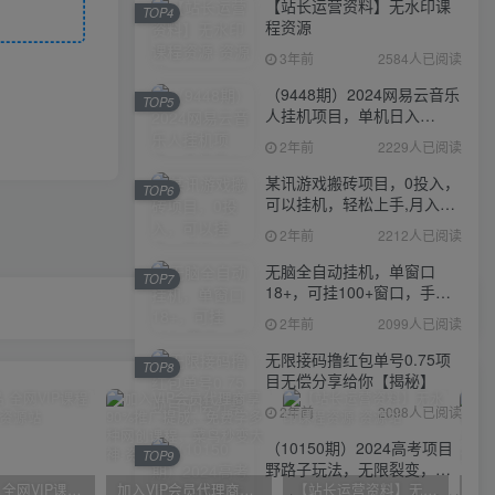
【站长运营资料】无水印课
TOP4
程资源
3年前
2584人已阅读
（9448期）2024网易云音乐
TOP5
人挂机项目，单机日入
150+，无脑月入5000+
2年前
2229人已阅读
某讯游戏搬砖项目，0投入，
TOP6
可以挂机，轻松上手,月入
3000+上不封顶
2年前
2212人已阅读
无脑全自动挂机，单窗口
TOP7
18+，可挂100+窗口，手机
电脑均可操作
2年前
2099人已阅读
无限接码撸红包单号0.75项
TOP8
目无偿分享给你【揭秘】
2年前
2098人已阅读
（10150期）2024高考项目
TOP9
野路子玩法，无限裂变，最
高一天1W＋！
官方正品 全网VIP课程 无损下载~
加入VIP会员代理商享90%推广提成，免费学多种网创课程，菜鸟秒变大神
【站长运营资料】无水印课程资源