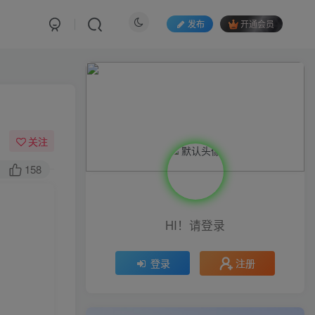
发布
开通会员
关注
158
HI！请登录
注册
登录