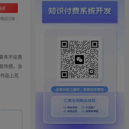
购买
存购买订单
青年不论男
些伤感，治
在作品上花