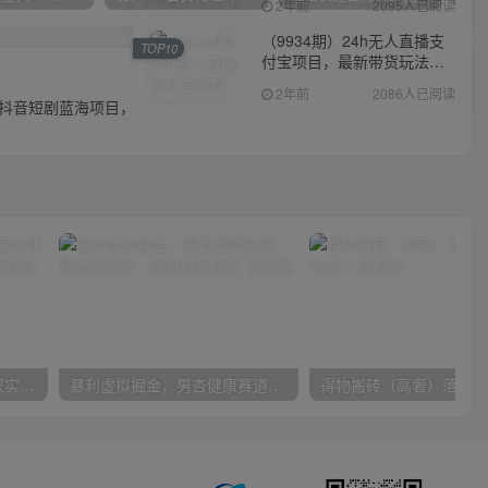
2年前
2095人已阅读
（9934期）24h无人直播支
TOP10
付宝项目，最新带货玩法，
下一篇
纯躺赚实测日入500+
2年前
2086人已阅读
抖音短剧蓝海项目，低门槛零成本日入四位数，每日操作半小时即可
30天引爆同城流量，上万家实体店实战营销经验大佬手把手教你抖音同城实体店引流
暴利虚拟掘金，男杏健康赛道，成本高客单，单月轻松破万