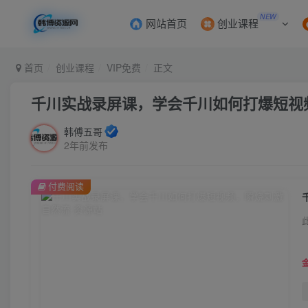
NEW
网站首页
创业课程
首页
创业课程
VIP免费
正文
千川实战录屏课，学会千川如何打爆短视
韩傅五哥
2年前发布
付费阅读