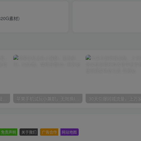
20G素材）
2024年盘点视频号中视频运营，盘点视频号创作分成计划，快速过原创日入300+
苹果手机试玩小兼职，无限换ID，0本0撸，单机日撸30+
免责声明
-
关于我们
-
广告合作
-
网站地图