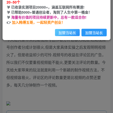
20~50个
🔰 已收录实测项目20000+，涵盖互联网所有赛道!
您当前未登录！建议登陆后购买，可保存购买订单
🔰 已帮助5000+普通创业者，淘到了人生中第一桶金！
🔰
海量有价值的项目持续更新中，总有一款适合你!
👉
加入韩傅五哥，一起轻资产创业！
加盟当站长
加盟当站长
今天给大家带来的是视频号创作者分计划暴力玩法.近期视频
号创作者分成计划很火,但是大家具体实操之后发观明明视频
火了，但是收益却少的可怜.视频号的收益在评论区的广告，
所以我们不仅要重视视频能不能火,更要关注评论的数量。今
天给大家带来的玩法就是利用一个新颖的制作视频方法，不
但视频容易火，评论区的评论数量更是比视频的点赞还要
多，每天几分钟制作一个视频。