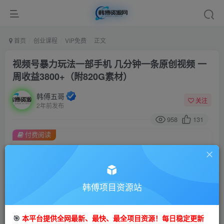
首页
创业课程
VIP免费
正文
视频号暴力玩法一部手机 几分钟一条原创视频 一
周收益3800+（附820G素材）
韩傅五哥
关注
2年前发布
958
131
付费阅读
视频号暴力玩法一部手机 几分钟一条原创视频 一周收益3800+（附820G素材）
此内容为付费阅读，请付费后查看
9.9
99
金币
韩傅项目资源站
金币
免费
会员
🎯
本平台提供全网最新、最快、最全项目资源！每日稳定更新
立即购买