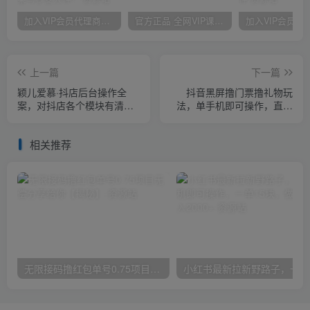
加入VIP会员代理商，享90%的推广提成，免费学习多种网上创业课程，菜鸟秒变大神！
官方正品 全网VIP课程 无损下载~
上一篇
下一篇
颖儿爱慕·抖店后台操作全
抖音黑屏撸门票撸礼物玩
案，对抖店各个模块有清楚
法，单手机即可操作，直播
的认知以及正确操作方法
抖音号就可以玩，一天三到
四位数
相关推荐
无限接码撸红包单号0.75项目无偿分享给你【揭秘】
小红