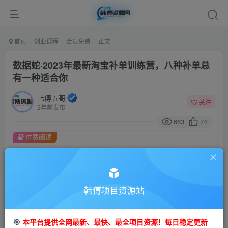
首页
创业课程
会员免费
正文
数据蛇·2023年最新淘宝补单训练营，八种补单总
有一种适合你
韩傅五哥
关注
2年前发布
663
74
付费阅读
数据蛇·2023年最新淘宝补单训练营，八种补单总有一种适合你
此内容为付费阅读，请付费后查看
9.9
99
金币
韩傅项目资源站
金币
免费
会员
🎯
本平台提供全网最新、最快、最全项目资源！每日稳定更新
立即购买