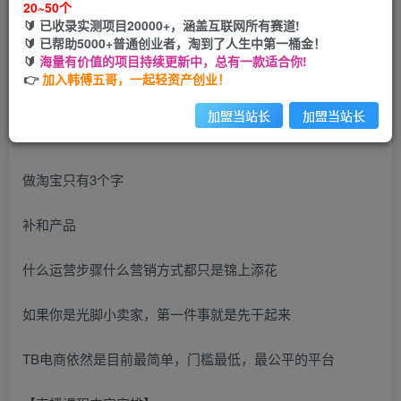
20~50个
🔰 已收录实测项目20000+，涵盖互联网所有赛道!
您当前未登录！建议登陆后购买，可保存购买订单
🔰 已帮助5000+普通创业者，淘到了人生中第一桶金！
🔰
海量有价值的项目持续更新中，总有一款适合你!
👉
加入韩傅五哥，一起轻资产创业！
加盟当站长
加盟当站长
做淘宝只有3个字
补和产品
什么运营步骤什么营销方式都只是锦上添花
如果你是光脚小卖家，第一件事就是先干起来
TB电商依然是目前最简单，门槛最低，最公平的平台