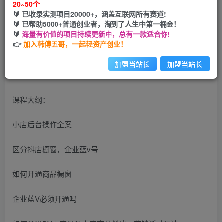
20~50个
🔰 已收录实测项目20000+，涵盖互联网所有赛道!
您当前未登录！建议登陆后购买，可保存购买订单
🔰 已帮助5000+普通创业者，淘到了人生中第一桶金！
🔰
海量有价值的项目持续更新中，总有一款适合你!
👉
加入韩傅五哥，一起轻资产创业！
加盟当站长
加盟当站长
课程大纲：
小店后台操作全案
区分抖店橱窗，企业蓝v号
如何开通商品橱窗
企业蓝V必须开通吗