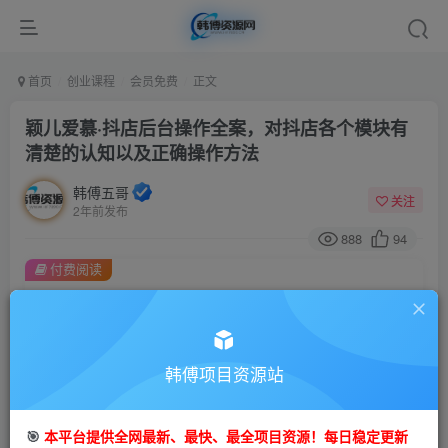
首页
创业课程
会员免费
正文
颖儿爱慕·抖店后台操作全案，对抖店各个模块有
清楚的认知以及正确操作方法
韩傅五哥
关注
2年前发布
888
94
付费阅读
颖儿爱慕·抖店后台操作全案，对抖店各个模块有清楚的认知以及正确操作方法
此内容为付费阅读，请付费后查看
9.9
99
金币
韩傅项目资源站
金币
免费
会员
🎯
本平台提供全网最新、最快、最全项目资源！每日稳定更新
立即购买