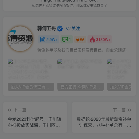
如果你为着错过夕阳而哭泣，那么你就要错群星了
韩傅五哥
关注
2.9W+
1
3130W+
56
骄傲多半涉及我们自己怎样看待自己，而虚荣则涉及我们想别人怎样看我们
加入VIP会员代理商，享90%的推广提成，免费学习多种网上创业课程，菜鸟秒变大神！
官方正品 全网VIP课程 无损下载~
上一篇
下一篇
金龙2023科学起号，千川随
数据蛇·2023年最新淘宝补单
心推投放实战课，千川随心
训练营，八种补单总有一种
推正价起号
适合你