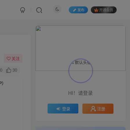
发布
开通会员
关注
0
30
P）
HI！请登录
注册
登录