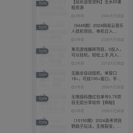
【站长运营资料】无水印课
TOP4
程资源
3年前
2584人已阅读
（9448期）2024网易云音乐
TOP5
人挂机项目，单机日入
150+，无脑月入5000+
2年前
2229人已阅读
某讯游戏搬砖项目，0投入，
TOP6
可以挂机，轻松上手,月入
3000+上不封顶
2年前
2212人已阅读
无脑全自动挂机，单窗口
TOP7
18+，可挂100+窗口，手机
电脑均可操作
2年前
2099人已阅读
无限接码撸红包单号0.75项
TOP8
目无偿分享给你【揭秘】
2年前
2098人已阅读
（10150期）2024高考项目
TOP9
野路子玩法，无限裂变，最
高一天1W＋！